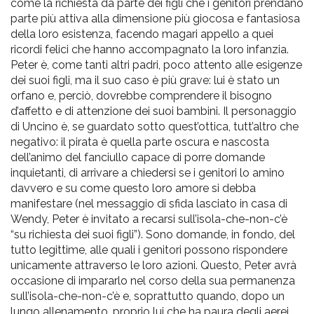
come la richiesta da parte dei figli che i genitori prendano
parte più attiva alla dimensione più giocosa e fantasiosa
della loro esistenza, facendo magari appello a quei
ricordi felici che hanno accompagnato la loro infanzia.
Peter è, come tanti altri padri, poco attento alle esigenze
dei suoi figli, ma il suo caso è più grave: lui è stato un
orfano e, perciò, dovrebbe comprendere il bisogno
d’affetto e di attenzione dei suoi bambini. Il personaggio
di Uncino è, se guardato sotto quest’ottica, tutt’altro che
negativo: il pirata è quella parte oscura e nascosta
dell’animo del fanciullo capace di porre domande
inquietanti, di arrivare a chiedersi se i genitori lo amino
davvero e su come questo loro amore si debba
manifestare (nel messaggio di sfida lasciato in casa di
Wendy, Peter è invitato a recarsi sull’isola-che-non-c’è
“su richiesta dei suoi figli”). Sono domande, in fondo, del
tutto legittime, alle quali i genitori possono rispondere
unicamente attraverso le loro azioni. Questo, Peter avrà
occasione di impararlo nel corso della sua permanenza
sull’isola-che-non-c’è e, soprattutto quando, dopo un
lungo allenamento, proprio lui che ha paura degli aerei,