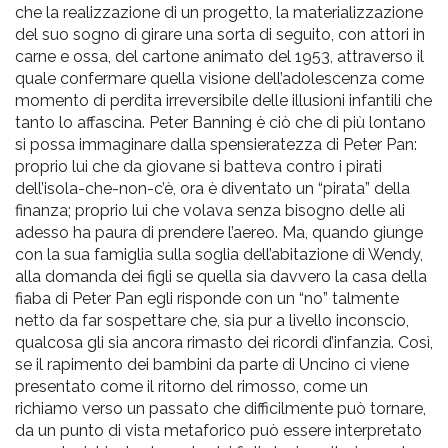
che la realizzazione di un progetto, la materializzazione
del suo sogno di girare una sorta di seguito, con attori in
carne e ossa, del cartone animato del 1953, attraverso il
quale confermare quella visione dell’adolescenza come
momento di perdita irreversibile delle illusioni infantili che
tanto lo affascina. Peter Banning è ciò che di più lontano
si possa immaginare dalla spensieratezza di Peter Pan:
proprio lui che da giovane si batteva contro i pirati
dell’isola-che-non-c’è, ora è diventato un “pirata” della
finanza; proprio lui che volava senza bisogno delle ali
adesso ha paura di prendere l’aereo. Ma, quando giunge
con la sua famiglia sulla soglia dell’abitazione di Wendy,
alla domanda dei figli se quella sia davvero la casa della
fiaba di Peter Pan egli risponde con un “no” talmente
netto da far sospettare che, sia pur a livello inconscio,
qualcosa gli sia ancora rimasto dei ricordi d’infanzia. Così,
se il rapimento dei bambini da parte di Uncino ci viene
presentato come il ritorno del rimosso, come un
richiamo verso un passato che difficilmente può tornare,
da un punto di vista metaforico può essere interpretato