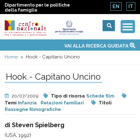
Dipartimento per le politiche
EN
IT
della famiglia
Togg
Centro
Navi
Main
VAI ALLA RICERCA GUIDATA
Chi siamo
Osservatori nazionali
Siti d'interesse
Notizie
Eventi
Contatti
Temi
Attività
Convenzione ONU
menu
nazionale
Home
Hook - Capitano Uncino
di
Hook - Capitano Uncino
Documentazione
20/07/2009
Tipo di risorsa
Schede film
e
Temi
Infanzia
Relazioni familiari
Titoli
Rassegne filmografiche
analisi
di Steven Spielberg
(USA, 1992)