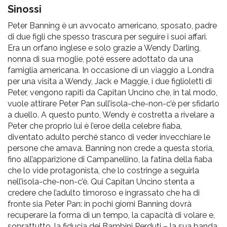
pr
Sinossi
l'infanzia
Peter Banning è un avvocato americano, sposato, padre
di due figli che spesso trascura per seguire i suoi affari.
e
Era un orfano inglese e solo grazie a Wendy Darling,
nonna di sua moglie, poté essere adottato da una
famiglia americana. In occasione di un viaggio a Londra
l'adolescenza
per una visita a Wendy, Jack e Maggie, i due figlioletti di
Peter, vengono rapiti da Capitan Uncino che, in tal modo,
vuole attirare Peter Pan sull’isola-che-non-c’è per sfidarlo
a duello. A questo punto, Wendy è costretta a rivelare a
Peter che proprio lui è l’eroe della celebre fiaba,
diventato adulto perché stanco di veder invecchiare le
persone che amava. Banning non crede a questa storia,
fino all’apparizione di Campanellino, la fatina della fiaba
che lo vide protagonista, che lo costringe a seguirla
nell’isola-che-non-c’è. Qui Capitan Uncino stenta a
credere che l’adulto timoroso e ingrassato che ha di
fronte sia Peter Pan: in pochi giorni Banning dovrà
recuperare la forma di un tempo, la capacità di volare e,
soprattutto, la fiducia dei Bambini Perduti – la sua banda