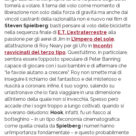
tornerà a volare. Il tema del volo come momento di
liberazione non solo dalla forza di gravità ma anche dai
vincoli castranti della razionalità non è nuovo nei film di
Steven Spielberg
: basti pensare al volo delle biciclette
nella sequenza finale di
E.T. L’extraterrestre
alla
passione per gli aerei di Jim in
L’impero del sole
,
all’attrazione di Roy Neary per gli Ufo in
Incontri
ravvicinati del terzo tipo
. Quest’ultimo, in particolare,
sembra essere l’opposto speculare di Peter Banning:
capace di giocare con i suoi bambini e di affermare che
“le favole aiutano a crescere”, Roy non smette mai di
inseguire il richiamo del fantastico e del misterioso e
riuscirà a coronare, infine, il suo sogno, salendo su
un’astronave che lo farà viaggiare in una dimensione
all’interno della quale non si invecchia. Spesso però
accade che i sogni troppo a lungo coltivati, quando si
avverano deludono:
Hook
, infatti, fu un fiasco al
botteghino – in un tipo d’economia cinematografica
come quella creata da
Spielberg
i numeri hanno
un’importanza fondamentale – e questo probabilmente