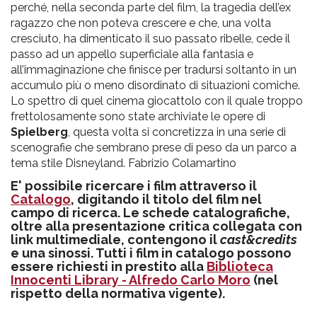
perché, nella seconda parte del film, la tragedia dell’ex
ragazzo che non poteva crescere e che, una volta
cresciuto, ha dimenticato il suo passato ribelle, cede il
passo ad un appello superficiale alla fantasia e
all’immaginazione che finisce per tradursi soltanto in un
accumulo più o meno disordinato di situazioni comiche.
Lo spettro di quel cinema giocattolo con il quale troppo
frettolosamente sono state archiviate le opere di
Spielberg
, questa volta si concretizza in una serie di
scenografie che sembrano prese di peso da un parco a
tema stile Disneyland. Fabrizio Colamartino
E' possibile ricercare i film attraverso il
Catalogo
, digitando il titolo del film nel
campo di ricerca. Le schede catalografiche,
oltre alla presentazione critica collegata con
link multimediale, contengono il
cast&credits
e una sinossi. Tutti i film in catalogo possono
essere richiesti in prestito alla
Biblioteca
Innocenti Library - Alfredo Carlo Moro
(nel
rispetto della normativa vigente).