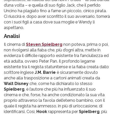
d’una volta – e quella di suo figlio Jack, che il perfido
Uncino ha plagiato fino a farne un piccolo, cinico pirata.
Ci riuscirà e, dopo aver sconfitto il suo avversario, tornerà
con i suoi figli a casa dove sua moglie e Wendy li
aspettano.
Analisi
Il cinema di
Steven Spielberg
non poteva, prima o poi,
non rivolgersi alla fiaba che, più d’ogni altra, mette in
evidenza il difficile rapporto esistente tra fanciullezza ed
età adulta, ovvero Peter Pan. Il profondo legame
esistente tra il regista statunitense e la fiaba creata dallo
scrittore inglese
J.M. Barrie
è sicuramente dovuto
anche alla trasposizione a cartoni animati creata da
Walt Disney
che, come ha dichiarato lo stesso
Spielberg
, è l’autore che più ha influenzato il suo
cinema e che, forse, ha anche condizionato la sua vita
proprio attraverso la favola dell’eterno bambino, con il
quale il regista ha ammesso, in più di un’occasione, di
identificarsi. Così,
Hook
rappresenta per
Spielberg
, più