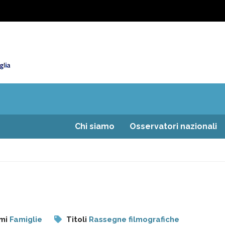
Chi siamo
Osservatori nazionali
mi
Famiglie
Titoli
Rassegne filmografiche