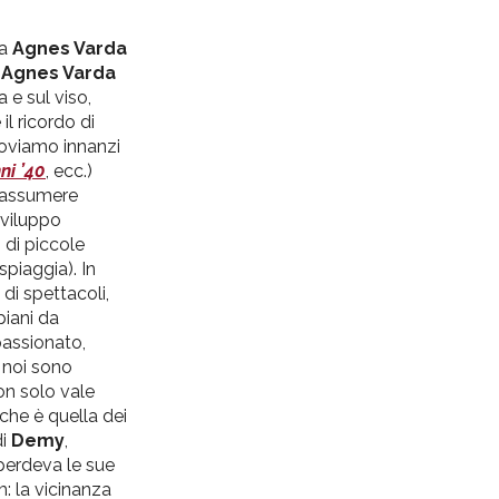
ra
Agnes Varda
Agnes Varda
a e sul viso,
il ricordo di
troviamo innanzi
ni ’40
, ecc.)
 riassumere
sviluppo
 di piccole
spiaggia). In
 di spettacoli,
piani da
passionato,
a noi sono
on solo vale
che è quella dei
di
Demy
,
perdeva le sue
: la vicinanza