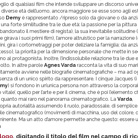
lio di qualsiasi film che intende sviluppare un discorso univers
le diverse età dell’uomo, ancora maggiore se esse sono agli es
aso
Demy
è rappresentato /ripreso solo da giovane o da anzi
 forte similitudine tra le due età: la passione per la pittura (
donato il mestiere di regista), la sua inevitabile solitudine (
girava i suoi primi film), l’amore altruistico per la narrazione
ini, gira i cortometraggi per poter deliziare la famiglia; da anz
 stesso), la priorità per la dimensione personale che mette in 
o al protagonista. Inoltre, l’indissolubile relazione tra le due
lto. In altre parole
Agnes Varda
racconta la vita di suo mar
olitamente avviene nelle biografie cinematografiche – ma ad o
senza di un unico spirito da rappresentare. I cinque Jacques (i 
emy
) si fondono in un’unica persona non attraverso la corporali
itale’, quello per l’arte e per il cinema, che è poi l’elemento c
 quanto mai raro nel panorama cinematografico. La
Varda
,
pria autorialità assumendo il ruolo, paradossale, di semplice ‘
stile cinematografico (movimenti di macchina, uso del colore, di
eminente. Ma un atto d’amore permette anche questo: essere un
sa
logo
, digitando il titolo del film nel campo di ri