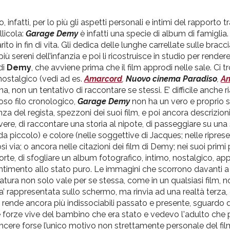
nfatti, per lo più gli aspetti personali e intimi del rapporto t
llicola:
Garage Demy
è infatti una specie di album di famiglia.
o in fin di vita. Gli dedica delle lunghe carrellate sulle bracci
sereni dell’infanzia e poi li ricostruisce in studio per rendere 
di
Demy
, che avviene prima che il film approdi nelle sale. Ci 
 nostalgico (vedi ad es.
Amarcord
,
Nuovo cinema Paradiso
,
An
na, non un tentativo di raccontare se stessi. E’ difficile anche
roso filo cronologico,
Garage Demy
non ha un vero e proprio 
nza del regista, spezzoni dei suoi film, e poi ancora descrizioni
vere, di raccontare una storia al nipote, di passeggiare su una 
da piccolo) e colore (nelle soggettive di Jacques; nelle riprese
sì via; o ancora nelle citazioni dei film di Demy; nei suoi primi 
rte, di sfogliare un album fotografico, intimo, nostalgico, ap
l sentimento allo stato puro. Le immagini che scorrono davanti 
ratura non solo vale per se stessa, come in un qualsiasi film, n
a’ rappresentata sullo schermo, ma rinvia ad una realtà terza, 
e rende ancora più indissociabili passato e presente, sguardo 
e forze vive del bambino che era stato e vedevo l'adulto che 
ncere forse l’unico motivo non strettamente personale del film