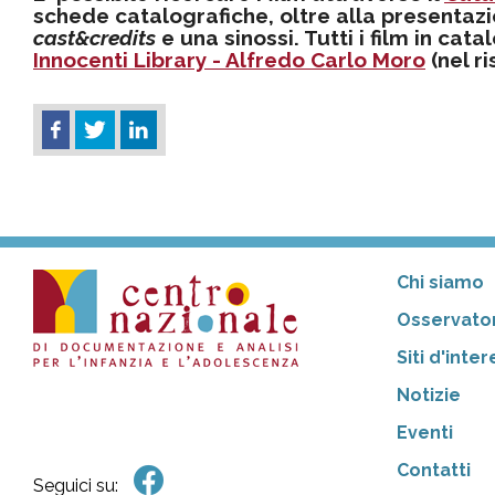
schede catalografiche, oltre alla presentazi
cast&credits
e una sinossi. Tutti i film in cat
Innocenti Library - Alfredo Carlo Moro
(nel r
Chi siamo
Osservator
Siti d'inte
Notizie
Eventi
Contatti
Seguici su: