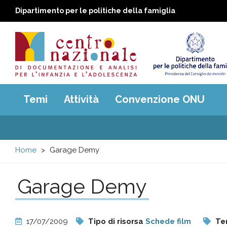
Dipartimento per le politiche della famiglia
Centro
Main
Temi
Attività
Convenzione ONU
menu
nazionale
di
Home
Garage Demy
Documentazione
Garage Demy
e
analisi
17/07/2009
Tipo di risorsa
Schede film
Te