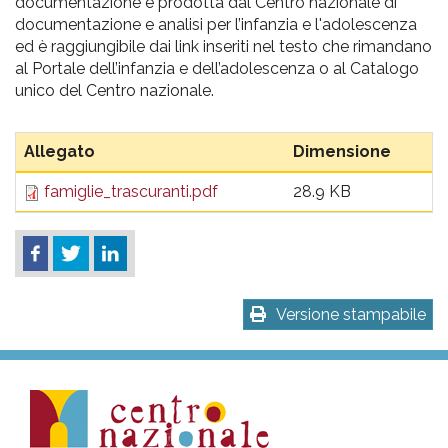
pr
documentazione è prodotta dal Centro nazionale di
documentazione e analisi per l’infanzia e l'adolescenza
l'infanzia
ed è raggiungibile dai link inseriti nel testo che rimandano
al Portale dell’infanzia e dell’adolescenza o al Catalogo
e
unico del Centro nazionale.
l'adolescenza
Allegato
Dimensione
famiglie_trascuranti.pdf
28.9 KB
Versione stampabile