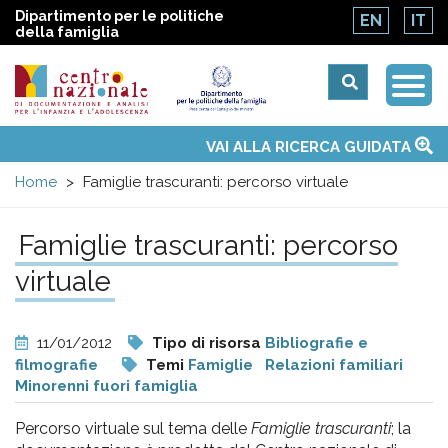
Dipartimento per le politiche
EN
IT
della famiglia
Togg
Centro
Navi
Main
VAI ALLA RICERCA GUIDATA
Chi siamo
Osservatori nazionali
Siti d'interesse
Notizie
Eventi
Contatti
Temi
Attività
Convenzione ONU
menu
nazionale
Home
Famiglie trascuranti: percorso virtuale
di
Famiglie trascuranti: percorso
virtuale
Documentazione
e
11/01/2012
Tipo di risorsa
Bibliografie e
filmografie
Temi
Famiglie
Relazioni familiari
analisi
Minorenni fuori famiglia
Percorso virtuale sul tema delle
Famiglie trascuranti
; la