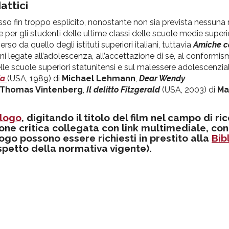
attici
o fin troppo esplicito, nonostante non sia prevista nessuna r
per gli studenti delle ultime classi delle scuole medie superiori
 da quello degli istituti superiori italiani, tuttavia
Amiche c
oni legate all’adolescenza, all’accettazione di sé, al conformis
 delle scuole superiori statunitensi e sul malessere adolescenzi
ia
(USA, 1989) di
Michael Lehmann
,
Dear Wendy
Thomas Vintenberg
,
Il delitto Fitzgerald
(USA, 2003) di
Ma
logo
, digitando il titolo del film nel campo di ri
one critica collegata con link multimediale, con
alogo possono essere richiesti in prestito alla
Bib
ispetto della normativa vigente).