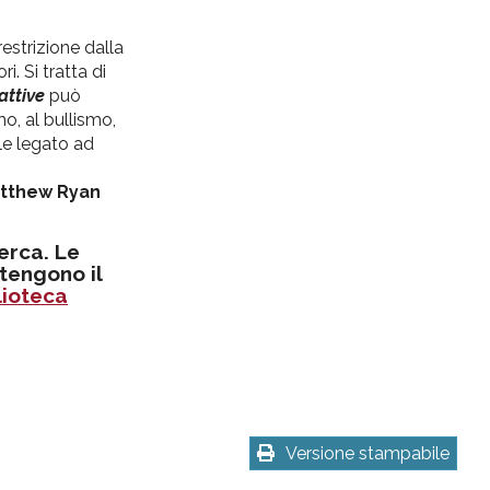
estrizione dalla
. Si tratta di
attive
può
mo, al bullismo,
ale legato ad
tthew Ryan
cerca. Le
tengono il
lioteca
Versione stampabile