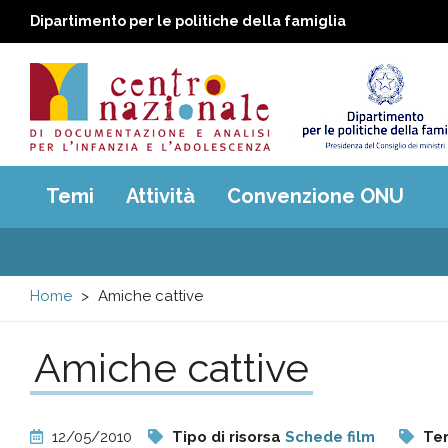
Dipartimento per le politiche della famiglia
Centro
Main
Temi
Attività
Convenzione ONU
menu
nazionale
di
Home
Amiche cattive
Documentazione
Amiche cattive
e
analisi
12/05/2010
Tipo di risorsa
Schede film
Te