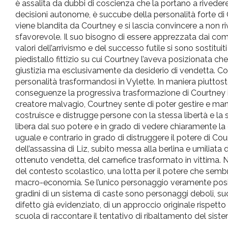
è assalita da dubbi di coscienza che la portano a rivedere 
decisioni autonome, è succube della personalità forte di C
viene blandita da Courtney e si lascia convincere a non ri
sfavorevole. Il suo bisogno di essere apprezzata dai compag
valori dell’arrivismo e del successo futile si sono sostitu
piedistallo fittizio su cui Courtney l’aveva posizionata ch
giustizia ma esclusivamente da desiderio di vendetta. Com
personalità trasformandosi in Vylette. In maniera piuttosto
conseguenze la progressiva trasformazione di Courtne
creatore malvagio, Courtney sente di poter gestire e mani
costruisce e distrugge persone con la stessa libertà e la st
libera dal suo potere e in grado di vedere chiaramente la 
uguale e contrario in grado di distruggere il potere di Cour
dell’assassina di Liz, subito messa alla berlina e umiliata
ottenuto vendetta, del carnefice trasformato in vittima
del contesto scolastico, una lotta per il potere che semb
macro-economia. Se l’unico personaggio veramente positi
gradini di un sistema di caste sono personaggi deboli, succ
difetto già evidenziato, di un approccio originale rispett
scuola di raccontare il tentativo di ribaltamento del sist