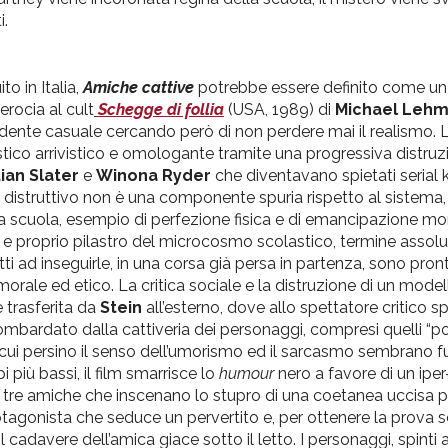
i.
ito in Italia,
Amiche cattive
potrebbe essere definito come u
erocia al cult
Schegge di follia
(USA, 1989) di
Michael Leh
ncidente casuale cercando però di non perdere mai il realismo
co arrivistico e omologante tramite una progressiva distruzion
tian Slater
e
Winona Ryder
che diventavano spietati serial kil
 distruttivo non è una componente spuria rispetto al sistema,
la scuola, esempio di perfezione fisica e di emancipazione m
ro e proprio pilastro del microcosmo scolastico, termine assol
tti ad inseguirle, in una corsa già persa in partenza, sono pront
orale ed etico. La critica sociale e la distruzione di un model
e trasferita da
Stein
all’esterno, dove allo spettatore critico s
ombardato dalla cattiveria dei personaggi, compresi quelli “pos
cui persino il senso dell’umorismo ed il sarcasmo sembrano fu
più bassi, il film smarrisce lo
humour
nero a favore di un ipe
tre amiche che inscenano lo stupro di una coetanea uccisa per
protagonista che seduce un pervertito e, per ottenere la prova 
cadavere dell’amica giace sotto il letto. I personaggi, spinti 