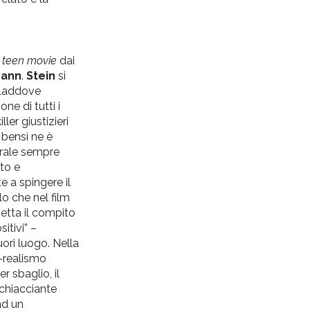
n
teen movie
dai
mann
.
Stein
si
. Laddove
e di tutti i
ler giustizieri
 bensì ne è
orale sempre
uto e
e a spingere il
lo che nel film
petta il compito
itivi” –
ori luogo. Nella
r-realismo
 sbaglio, il
schiacciante
ad un