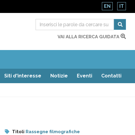
EN
IT
VAI ALLA RICERCA GUIDATA
Siti d'interesse
Notizie
Eventi
Contatti
Titoli
Rassegne filmografiche