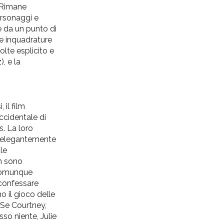
. Rimane
ersonaggi e
ce da un punto di
Le inquadrature
lte esplicito e
, e la
 il film
accidentale di
s. La loro
ed elegantemente
le
n sono
a comunque
 confessare
mo il gioco delle
 Se Courtney,
so niente, Julie