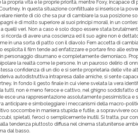
la propria vita e le proprie priorità, mentre Foxy, incapace di
ourtney. In questa situazione conflittuale si inserisce la pov
velare niente di ciò che sa pur di cambiare la sua posizione so
ni è di molto superiore ai suoi principi morali, in un contesto 
iti a quelli veri. Non a caso è solo dopo essere stata brutalmen
e si ricorda di avere una coscienza ed il suo agire non è detta
e in una sorta di patto con il diavolo Fern accetta di cambia
 esplicita il film tende ad enfatizzare e portare fino alle est
y in personaggio disumano e completamente demoniaco. Pro
polare la realtà come le persone. In un pauroso delirio di on
essa confidenza di un dio e si sente proprietaria delle vite altr
deriva autodistruttiva intrapresa dalle amiche, si sente capac
tney. In fondo il gesto finale in cui viene svelata la vera identi
 da tutti, non è meno feroce e cattivo, nel ghigno soddisfatto d
. Ne esce una rappresentazione assolutamente pessimistica e
ra anticipare e simboleggiare i meccanismi della macro-politi
vo soccombe in maniera stupida e futile, a sopravvivere oc
ubi, spietati, feroci o semplicemente inutili. Si tratta, pur co
o alla tendenza piuttosto diffusa nel cinema statunitense ambi
ema dal basso.