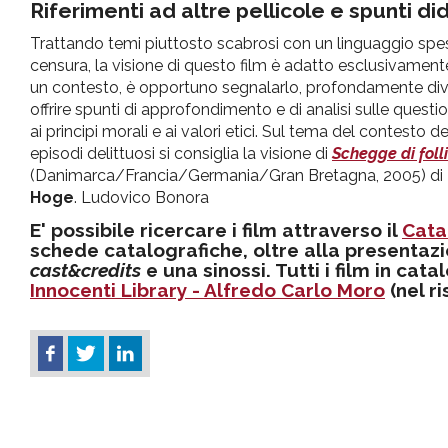
Riferimenti ad altre pellicole e spunti did
Trattando temi piuttosto scabrosi con un linguaggio spess
censura, la visione di questo film è adatto esclusivamente 
un contesto, è opportuno segnalarlo, profondamente diverso
offrire spunti di approfondimento e di analisi sulle questi
ai principi morali e ai valori etici. Sul tema del contesto
episodi delittuosi si consiglia la visione di
Schegge di foll
(Danimarca/Francia/Germania/Gran Bretagna, 2005) di
Hoge
. Ludovico Bonora
E' possibile ricercare i film attraverso il
Cata
schede catalografiche, oltre alla presentazi
cast&credits
e una sinossi. Tutti i film in cat
Innocenti Library - Alfredo Carlo Moro
(nel r