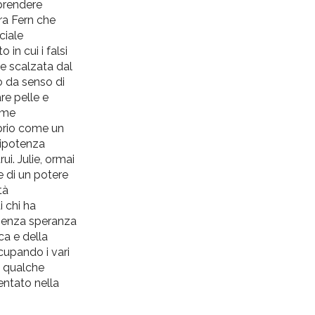
 prendere
era Fern che
ciale
in cui i falsi
te scalzata dal
to da senso di
re pelle e
reme
prio come un
nipotenza
ui. Julie, ormai
e di un potere
tà
i chi ha
 senza speranza
ca e della
cupando i vari
n qualche
entato nella