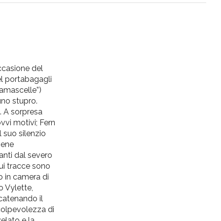
ccasione del
l portabagagli
amascelle”)
uno stupro.
. A sorpresa
vvi motivi; Fern
 suo silenzio
iene
anti dal severo
cui tracce sono
lo in camera di
o Vylette,
scatenando il
 colpevolezza di
elato e la