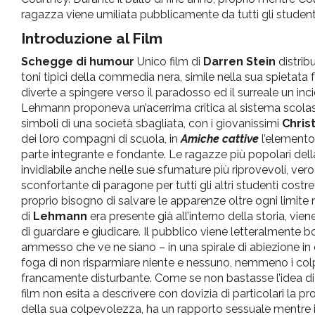
ragazza viene umiliata pubblicamente da tutti gli student
Introduzione al Film
Schegge di humour
Unico film di
Darren Stein
distribu
toni tipici della commedia nera, simile nella sua spietata f
diverte a spingere verso il paradosso ed il surreale un i
Lehmann proponeva un’acerrima critica al sistema scolasti
simboli di una società sbagliata, con i giovanissimi
Chris
dei loro compagni di scuola, in
Amiche cattive
l’elemento
parte integrante e fondante. Le ragazze più popolari del
invidiabile anche nelle sue sfumature più riprovevoli, ve
sconfortante di paragone per tutti gli altri studenti costre
proprio bisogno di salvare le apparenze oltre ogni limite m
di
Lehmann
era presente già all’interno della storia, vien
di guardare e giudicare. Il pubblico viene letteralmente b
ammesso che ve ne siano – in una spirale di abiezione in 
foga di non risparmiare niente e nessuno, nemmeno i colpi 
francamente disturbante. Come se non bastasse l’idea di 
film non esita a descrivere con dovizia di particolari la 
della sua colpevolezza, ha un rapporto sessuale mentre il 