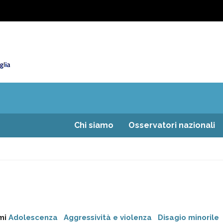
Chi siamo
Osservatori nazionali
mi
Adolescenza
Aggressività e violenza
Disagio minorile