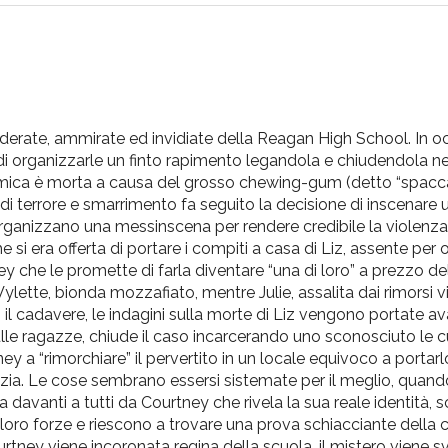
siderate, ammirate ed invidiate della Reagan High School. In o
i organizzarle un finto rapimento legandola e chiudendola ne
amica è morta a causa del grosso chewing-gum (detto “spacc
i terrore e smarrimento fa seguito la decisione di inscenare 
rganizzano una messinscena per rendere credibile la violenza
i era offerta di portare i compiti a casa di Liz, assente per o
che le promette di farla diventare “una di loro” a prezzo del
Vylette, bionda mozzafiato, mentre Julie, assalita dai rimorsi v
il cadavere, le indagini sulla morte di Liz vengono portate av
sulle ragazze, chiude il caso incarcerando uno sconosciuto le 
ney a “rimorchiare” il pervertito in un locale equivoco a portar
olizia. Le cose sembrano essersi sistemate per il meglio, quand
davanti a tutti da Courtney che rivela la sua reale identità, 
e loro forze e riescono a trovare una prova schiacciante della
urtney viene incoronata regina della scuola, il mistero viene sv