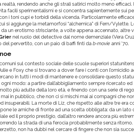
realtà, rendendo anche gli strali satirici molto meno efficaci
ita facili sperimentalismi e si concentra sapientemente sui p
con i toni cupi e torbidi della vicenda. Particolarmente effica
, cui si aggiunge la metamorfosi “alchemica” di Fern/Vylette. 
a un erotismo strisciante, a volte appena accennato, altre vo
Grier
nel ruolo del detective dal nome demenziale (Vera Cruz)
 del pervertito, con un paio di baffi finti da
b-movie
anni ’70.
inoe
muni sul contesto sociale delle scuole superiori statunitensi,
Julie e Foxy che si trovano a dover fare i conti con l’omicidio 
rcano in tutti i modi di mantenere e consolidare questo statu
 in ogni modo: a partire dall’abbigliamento sempre ricercato 
olto più adulte della loro età, e finendo con una serie di rego
ai in pubblico, che non ci si mischi mai ai compagni che no
i ed insuperabili. La morte di Liz, che rispetto alle altre tre er
, pone le amiche di fronte ad una scelta obbligata: da un lato
iale ed il proprio prestigio, dall’altro rendere ancora più estre
correndo la strada di una ferocia probabilmente senza ritorno.
terzetto, non ha dubbi nel cercare di fingere che non sia succes