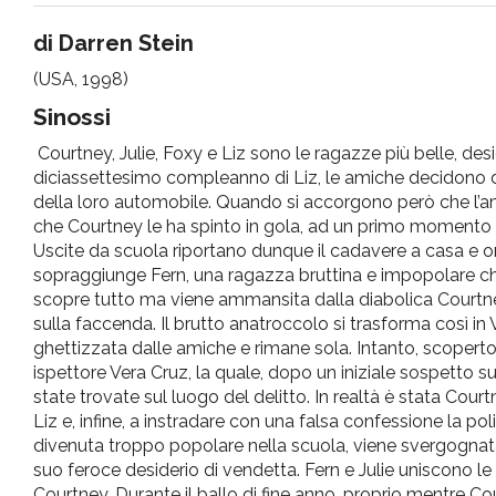
pr
di Darren Stein
(USA, 1998)
l'infanzia
Sinossi
e
Courtney, Julie, Foxy e Liz sono le ragazze più belle, de
diciassettesimo compleanno di Liz, le amiche decidono d
l'adolescenza
della loro automobile. Quando si accorgono però che l’
che Courtney le ha spinto in gola, ad un primo momento d
Uscite da scuola riportano dunque il cadavere a casa e o
sopraggiunge Fern, una ragazza bruttina e impopolare che s
scopre tutto ma viene ammansita dalla diabolica Courtney 
sulla faccenda. Il brutto anatroccolo si trasforma così in 
ghettizzata dalle amiche e rimane sola. Intanto, scoperto 
ispettore Vera Cruz, la quale, dopo un iniziale sospetto 
state trovate sul luogo del delitto. In realtà è stata Court
Liz e, infine, a instradare con una falsa confessione la p
divenuta troppo popolare nella scuola, viene svergognata 
suo feroce desiderio di vendetta. Fern e Julie uniscono l
Courtney. Durante il ballo di fine anno, proprio mentre Co