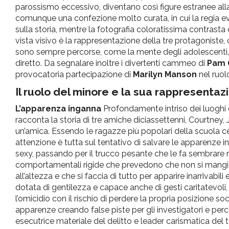
parossismo eccessivo, diventano così figure estranee alla 
comunque una confezione molto curata, in cui la regia ev
sulla storia, mentre la fotografia coloratissima contrasta 
vista visivo è la rappresentazione della tre protagoniste
sono sempre percorse, come la mente degli adolescenti, d
diretto. Da segnalare inoltre i divertenti cammeo di
Pam 
provocatoria partecipazione di
Marilyn Manson
nel ruolo
Il ruolo del minore e la sua rappresentaz
L’apparenza inganna
Profondamente intriso dei luoghi co
racconta la storia di tre amiche diciassettenni, Courtney, 
un’amica. Essendo le ragazze più popolari della scuola ce
attenzione è tutta sul tentativo di salvare le apparenze
sexy, passando per il trucco pesante che le fa sembrare m
comportamentali rigide che prevedono che non si mangi m
all’altezza e che si faccia di tutto per apparire inarrivabil
dotata di gentilezza e capace anche di gesti caritatevoli
l’omicidio con il rischio di perdere la propria posizione soc
apparenze creando false piste per gli investigatori e per
esecutrice materiale del delitto e leader carismatica del 