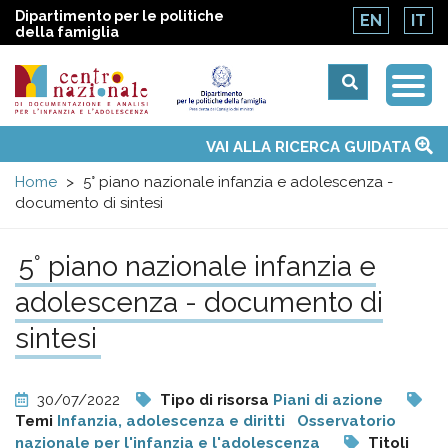
Dipartimento per le politiche
EN
IT
della famiglia
Togg
Centro
Navi
Main
VAI ALLA RICERCA GUIDATA
Chi siamo
Osservatori nazionali
Siti d'interesse
Notizie
Eventi
Contatti
Temi
Attività
Convenzione ONU
menu
nazionale
Home
5° piano nazionale infanzia e adolescenza -
documento di sintesi
di
5° piano nazionale infanzia e
Documentazione
adolescenza - documento di
e
sintesi
analisi
30/07/2022
Tipo di risorsa
Piani di azione
Temi
Infanzia, adolescenza e diritti
Osservatorio
nazionale per l'infanzia e l'adolescenza
Titoli