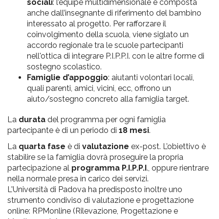
sociali
: l’équipe multidimensionale è composta
anche dall’insegnante di riferimento del bambino
interessato al progetto. Per rafforzare il
coinvolgimento della scuola, viene siglato un
accordo regionale tra le scuole partecipanti
nell'ottica di integrare P.I.P.P.I. con le altre forme di
sostegno scolastico.
Famiglie d’appoggio
: aiutanti volontari locali,
quali parenti, amici, vicini, ecc, offrono un
aiuto/sostegno concreto alla famiglia target.
La
durata
del programma per ogni famiglia
partecipante è di un periodo di
18 mesi
.
La
quarta fase
è di
valutazione
ex-post. L’obiettivo è
stabilire se la famiglia dovrà proseguire la propria
partecipazione al
programma P.I.P.P.I
., oppure rientrare
nella normale presa in carico dei servizi.
L'Università di Padova ha predisposto inoltre uno
strumento condiviso di valutazione e progettazione
online: RPMonline (Rilevazione, Progettazione e