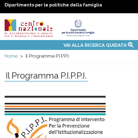
Dipartimento per le politiche della famiglia
Centro
Main
VAI ALLA RICERCA GUIDATA
Chi siamo
Osservatori nazionali
Siti d'interesse
Notizie
Eventi
Contatti
Temi
Attività
Convenzione ONU
menu
nazionale
Home
Il Programma P.I.P.P.I.
di
Il Programma P.I.P.P.I.
Documentazione
e
analisi