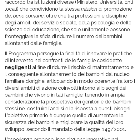
raccordo tra istituzioni diverse (Ministero, Università, Enti
locali) che condividono la stessa
mission
di promozione
del
bene comune
, oltre che tra professioni e discipline
degli ambiti del servizio sociale, della psicologia e delle
scienze dell’educazione, che solo unitamente possono
fronteggiare la sfida di ridurre il numero dei bambini
allontanati dalle famiglie.
Il Programma persegue la finalità di innovare le pratiche
di intervento nei confronti delle famiglie cosiddette
negligenti
al fine di ridurre il rischio di maltrattamento e
il conseguente allontanamento dei bambini dal nucleo
familiare d’origine, articolando in modo coerente fra loro i
diversi ambiti di azione coinvolti intorno ai bisogni dei
bambini che vivono in tali famiglie, tenendo in ampia
considerazione la prospettiva dei genitori e dei bambini
stessi nel costruire l’analisi e la risposta a questi bisogni.
L’obiettivo primario è dunque quello di aumentare la
sicurezza dei bambini e migliorare la qualità del loro
sviluppo, secondo il mandato della legge 149/2001.
L’esperienza propone linee d’azione innovative nel