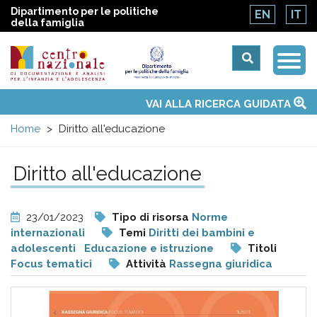
Dipartimento per le politiche
EN
IT
della famiglia
Togg
Centro
Navi
Main
VAI ALLA RICERCA GUIDATA
Chi siamo
Osservatori nazionali
Siti d'interesse
Notizie
Eventi
Contatti
Temi
Attività
Convenzione ONU
menu
nazionale
Home
Diritto all'educazione
di
Diritto all'educazione
Documentazione
23/01/2023
Tipo di risorsa
Norme
e
internazionali
Temi
Diritti dei bambini e
adolescenti
Educazione e istruzione
Titoli
Focus tematici
Attività
Rassegna giuridica
analisi