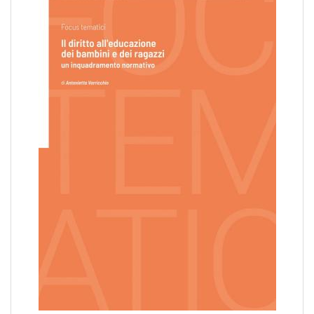
pr
l'infanzia
e
l'adolescenza