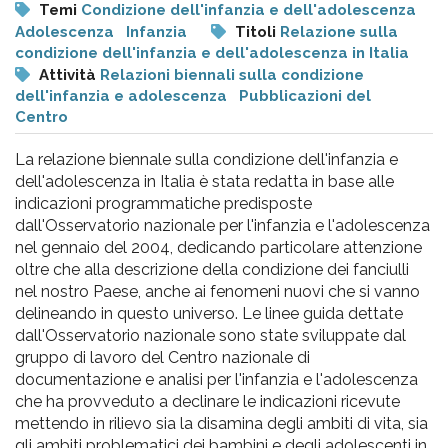
pr
Temi
Condizione dell'infanzia e dell'adolescenza
Adolescenza
Infanzia
Titoli
Relazione sulla
l'infanzia
condizione dell'infanzia e dell'adolescenza in Italia
Attività
Relazioni biennali sulla condizione
e
dell'infanzia e adolescenza
Pubblicazioni del
Centro
l'adolescenza
La relazione biennale sulla condizione dell'infanzia e
dell'adolescenza in Italia è stata redatta in base alle
indicazioni programmatiche predisposte
dall'Osservatorio nazionale per l'infanzia e l'adolescenza
nel gennaio del 2004, dedicando particolare attenzione
oltre che alla descrizione della condizione dei fanciulli
nel nostro Paese, anche ai fenomeni nuovi che si vanno
delineando in questo universo. Le linee guida dettate
dall'Osservatorio nazionale sono state sviluppate dal
gruppo di lavoro del Centro nazionale di
documentazione e analisi per l'infanzia e l'adolescenza
che ha provveduto a declinare le indicazioni ricevute
mettendo in rilievo sia la disamina degli ambiti di vita, sia
gli ambiti problematici dei bambini e degli adolescenti in