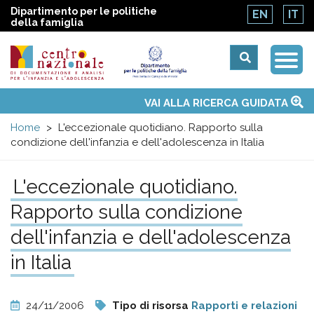
Dipartimento per le politiche
EN
IT
della famiglia
Togg
Centro
Navi
Main
VAI ALLA RICERCA GUIDATA
Chi siamo
Osservatori nazionali
Siti d'interesse
Notizie
Eventi
Contatti
Temi
Attività
Convenzione ONU
menu
nazionale
Home
L'eccezionale quotidiano. Rapporto sulla
condizione dell'infanzia e dell'adolescenza in Italia
di
L'eccezionale quotidiano.
Documentazione
Rapporto sulla condizione
e
dell'infanzia e dell'adolescenza
in Italia
analisi
24/11/2006
Tipo di risorsa
Rapporti e relazioni