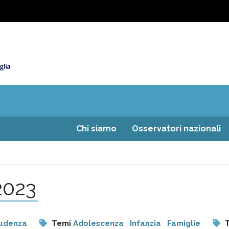
Chi siamo
Osservatori nazionali
2023
rudenza
Temi
Adolescenza
Infanzia
Famiglie
T