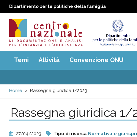
Dipartimento per le politiche della famiglia
Centro
Main
Temi
Attività
Convenzione ONU
menu
nazionale
di
Home
Rassegna giuridica 1/2023
Documentazione
Rassegna giuridica 1/
e
analisi
27/04/2023
Tipo di risorsa
Normativa e giurisp