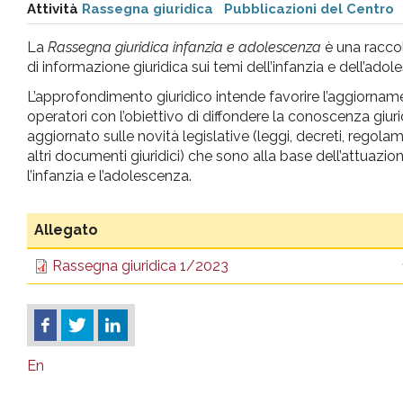
Attività
Rassegna giuridica
Pubblicazioni del Centro
pr
La
Rassegna giuridica infanzia e adolescenza
è una raccol
l'infanzia
di informazione giuridica sui temi dell’infanzia e dell’adol
L’approfondimento giuridico intende favorire l’aggiornam
e
operatori con l’obiettivo di diffondere la conoscenza giuri
aggiornato sulle novità legislative (leggi, decreti, regola
altri documenti giuridici) che sono alla base dell’attuazion
l'adolescenza
l’infanzia e l’adolescenza.
Allegato
Rassegna giuridica 1/2023
En