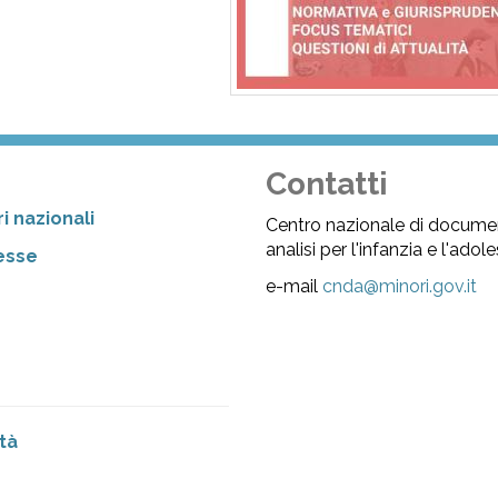
Contatti
i nazionali
Centro nazionale di docume
analisi per l'infanzia e l'ado
resse
e-mail
cnda@minori.gov.it
tà