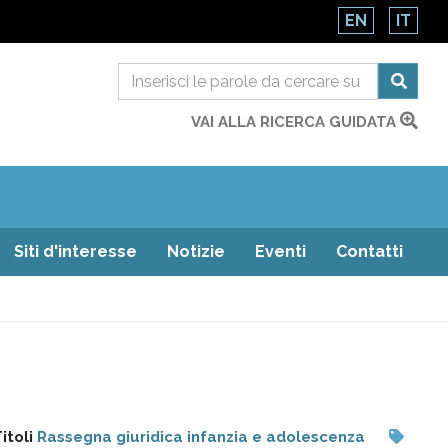
EN
IT
VAI ALLA RICERCA GUIDATA
Siti d'interesse
Notizie
Eventi
Contatti
itoli
Rassegna giuridica infanzia e adolescenza