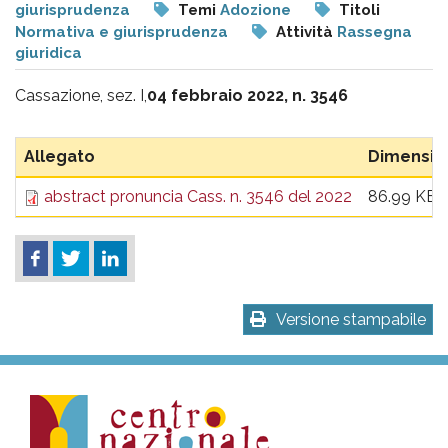
pr
giurisprudenza
Temi
Adozione
Titoli
Normativa e giurisprudenza
Attività
Rassegna
l'infanzia
giuridica
e
Cassazione, sez. I,
04 febbraio 2022, n. 3546
l'adolescenza
Allegato
Dimensio
abstract pronuncia Cass. n. 3546 del 2022
86.99 KB
Versione stampabile