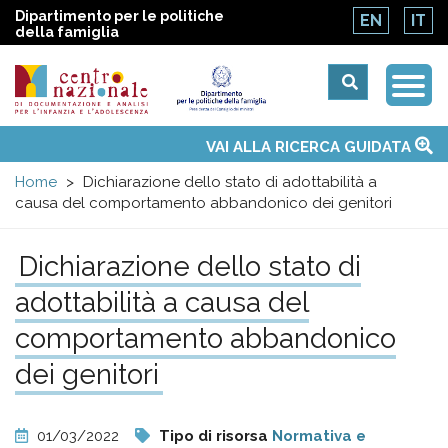
Dipartimento per le politiche
EN
IT
della famiglia
Togg
Centro
Navi
Main
VAI ALLA RICERCA GUIDATA
Chi siamo
Osservatori nazionali
Siti d'interesse
Notizie
Eventi
Contatti
Temi
Attività
Convenzione ONU
menu
nazionale
Home
Dichiarazione dello stato di adottabilità a
causa del comportamento abbandonico dei genitori
di
Dichiarazione dello stato di
Documentazione
adottabilità a causa del
e
comportamento abbandonico
dei genitori
analisi
01/03/2022
Tipo di risorsa
Normativa e