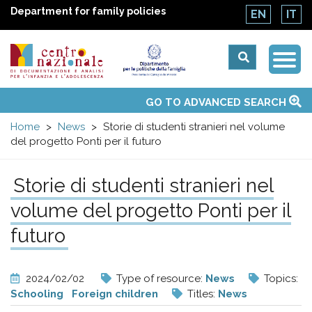
Department for family policies
EN
IT
Togg
Centro
Navi
Main
GO TO ADVANCED SEARCH
About Us
National Observatories
Websites of interest
News
Events
Contacts
Topics
Activities
UN Convention
menu
nazionale
Home
News
Storie di studenti stranieri nel volume
del progetto Ponti per il futuro
di
Storie di studenti stranieri nel
Documentazione
volume del progetto Ponti per il
e
futuro
analisi
2024/02/02
Type of resource:
News
Topics:
Schooling
Foreign children
Titles:
News