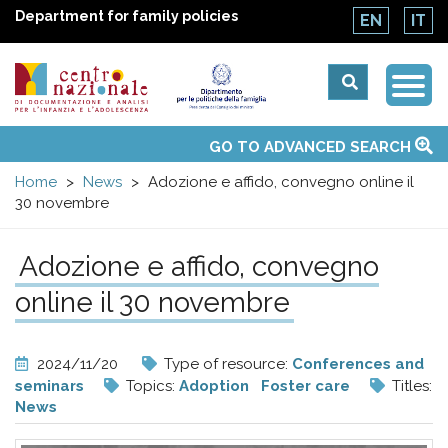
Department for family policies
EN
IT
Togg
Centro
Navi
Main
GO TO ADVANCED SEARCH
About Us
National Observatories
Websites of interest
News
Events
Contacts
Topics
Activities
UN Convention
menu
nazionale
Home
News
Adozione e affido, convegno online il
30 novembre
di
Adozione e affido, convegno
Documentazione
online il 30 novembre
e
2024/11/20
Type of resource:
Conferences and
analisi
seminars
Topics:
Adoption
Foster care
Titles:
News