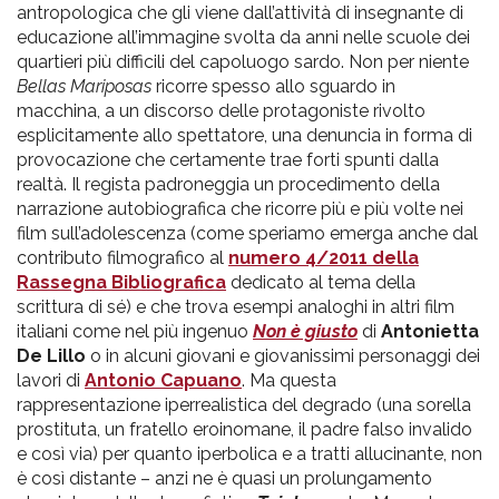
antropologica che gli viene dall’attività di insegnante di
educazione all’immagine svolta da anni nelle scuole dei
quartieri più difficili del capoluogo sardo. Non per niente
Bellas Mariposas
ricorre spesso allo sguardo in
macchina, a un discorso delle protagoniste rivolto
esplicitamente allo spettatore, una denuncia in forma di
provocazione che certamente trae forti spunti dalla
realtà. Il regista padroneggia un procedimento della
narrazione autobiografica che ricorre più e più volte nei
film sull’adolescenza (come speriamo emerga anche dal
contributo filmografico al
numero 4/2011 della
Rassegna Bibliografica
dedicato al tema della
scrittura di sé) e che trova esempi analoghi in altri film
italiani come nel più ingenuo
Non è giusto
di
Antonietta
De Lillo
o in alcuni giovani e giovanissimi personaggi dei
lavori di
Antonio Capuano
. Ma questa
rappresentazione iperrealistica del degrado (una sorella
prostituta, un fratello eroinomane, il padre falso invalido
e così via) per quanto iperbolica e a tratti allucinante, non
è così distante – anzi ne è quasi un prolungamento