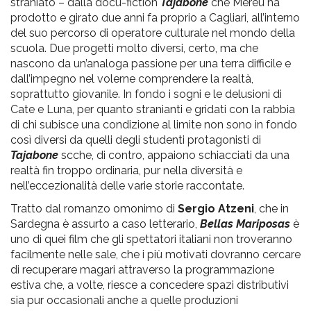
straniato – dalla docu-fiction
Tajabone
che Mereu ha
prodotto e girato due anni fa proprio a Cagliari, all’interno
del suo percorso di operatore culturale nel mondo della
scuola. Due progetti molto diversi, certo, ma che
nascono da un’analoga passione per una terra difficile e
dall’impegno nel volerne comprendere la realtà,
soprattutto giovanile. In fondo i sogni e le delusioni di
Cate e Luna, per quanto stranianti e gridati con la rabbia
di chi subisce una condizione al limite non sono in fondo
così diversi da quelli degli studenti protagonisti di
Tajabone
scche, di contro, appaiono schiacciati da una
realtà fin troppo ordinaria, pur nella diversità e
nell’eccezionalità delle varie storie raccontate.
Tratto dal romanzo omonimo di
Sergio Atzeni
, che in
Sardegna è assurto a caso letterario,
Bellas Mariposas
è
uno di quei film che gli spettatori italiani non troveranno
facilmente nelle sale, che i più motivati dovranno cercare
di recuperare magari attraverso la programmazione
estiva che, a volte, riesce a concedere spazi distributivi
sia pur occasionali anche a quelle produzioni