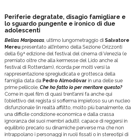
pr
l'infanzia
Periferie degratate, disagio famigliare e
lo sguardo pungente e ironico di due
e
adolescenti
Bellas Mariposas
, ultimo lungometraggio di
Salvatore
l'adolescenza
Mereu
presentato all’interno della Sezione Orizzonti
della 69ª edizione del festival del cinema di Venezia (e
premiato oltre che alla kermesse del Lido anche al
festival di Rotterdam), ricorda per molti versi la
rappresentazione spregiudicata e grottesca della
famiglia data da
Pedro Almodòvar
in una delle sue
prime pellicole,
Che ho fatto io per meritare questo?
Come in quel film di quasi trent’anni fa anche qui
l’obiettivo del regista si sofferma impietoso su un nucleo
disfunzionale (in realtà afflitto, molto più banalmente, da
una difficile condizione economica e dalla crassa
ignoranza dei suoi membri adulti), capace di reggersi in
equilibrio precario su dinamiche perverse ma che non
intrappolano i personaggi in ruoli fissati o in stereotipi di