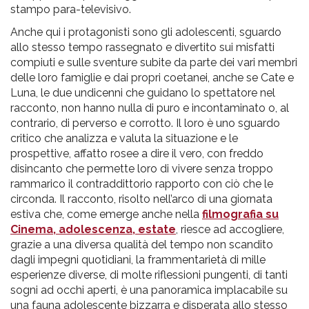
stampo para-televisivo.
Anche qui i protagonisti sono gli adolescenti, sguardo
allo stesso tempo rassegnato e divertito sui misfatti
compiuti e sulle sventure subite da parte dei vari membri
delle loro famiglie e dai propri coetanei, anche se Cate e
Luna, le due undicenni che guidano lo spettatore nel
racconto, non hanno nulla di puro e incontaminato o, al
contrario, di perverso e corrotto. Il loro è uno sguardo
critico che analizza e valuta la situazione e le
prospettive, affatto rosee a dire il vero, con freddo
disincanto che permette loro di vivere senza troppo
rammarico il contraddittorio rapporto con ciò che le
circonda. Il racconto, risolto nell’arco di una giornata
estiva che, come emerge anche nella
filmografia su
Cinema, adolescenza, estate
, riesce ad accogliere,
grazie a una diversa qualità del tempo non scandito
dagli impegni quotidiani, la frammentarietà di mille
esperienze diverse, di molte riflessioni pungenti, di tanti
sogni ad occhi aperti, è una panoramica implacabile su
una fauna adolescente bizzarra e disperata allo stesso