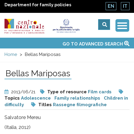
Department for family policies
EN
IT
Togg
Centro
Navi
Main
GO TO ADVANCED SEARCH
About Us
National Observatories
Websites of interest
News
Events
Contacts
Topics
Activities
UN Convention
menu
nazionale
Home
Bellas Mariposas
di
Bellas Mariposas
Documentazione
2013/06/21
Type of resource
Film cards
e
Topics
Adolescence
Family relationships
Children in
difficulty
Titles
Rassegne filmografiche
analisi
Salvatore Mereu
(Italia, 2012)