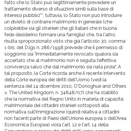
fatto che lo Stato può legittimamente prevedere un
trattamento diverso di situazioni simili sulla base di
interessi pubblici**, tuttavia, lo Stato non può introdurre
un divieto di contrarre matrimonio in generale (che
colpirebbe sia gli stranieri che gli italiani che in buona
fede desiderino formare una famiglia) che, tra l'altro,
risulta sproporzionato visto che già l'articolo 30, comma
1-bis, del D.lgs n. 286/1998 prevede che il permesso di
soggiorno sia "immediatamente revocato qualora sia
accertato che al matrimonio non è seguita l'effettiva
convivenza salvo che dal matrimonio sia nata prole". A
tal proposito, la Corte ricorda anche il recente intervento
della Corte europea dei diritti dell'Uomo (vedi la
sentenza del 14 dicembre 2010, O'Donoghue and Others
v. The United Kingdom, n. 34848/07) che ha stabilito
che la normativa del Regno Unito in materia di capacità
matrimoniale dei cittadini stranieri sottoposti alla
normativa sull'immigrazione (quindi relativa a cittadini
non facenti parte di Paesi dell'Unione europea o dell'Area
Economica Europea) viola l'art. 12 e l'art. 14 della