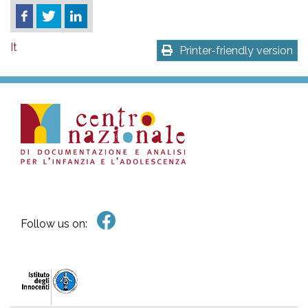
It
Printer-friendly version
Follow us on: