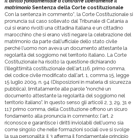
pr
Il diritto fondamentale a contrarre liberamente il
matrimonio
Sentenza della Corte costituzionale
l'infanzia
Con la sentenza in commento*, la Corte Costituzionale si
pronuncia sul caso sollevato dal Tribunale di Catania a
e
cui si erano rivolti una cittadina italiana e un cittadino
marocchino che si erano visti negare la celebrazione del
matrimonio da parte dall'ufficiale dello stato civile
l'adolescenza
perché l'uomo non aveva un documento attestante la
regolarità del soggiorno nel territorio italiano. La Corte
Costituzionale ha risolto la questione dichiarando
l'illegittimità costituzionale dell'art.116, primo comma,
del codice civile modificato dall'art. 1, comma 15, legge
15 luglio 2009, n. 94 (Disposizioni in materia di sicurezza
pubblica), limitatamente alle parole "nonché un
documento attestante la regolarità del soggiorno nel
territorio italiano". In questo senso gli articoli 2, 3, 29, 31 e
117 primo comma, della Costituzione offrono un sicuro
fondamento alla pronuncia in commento: l'art. 2
riconosce e garantisce i diritti inviolabili dell'uomo sia
come singolo che nelle formazioni sociali ove si svolge
la sua personalità; il 3 afferma il fondamentale principio