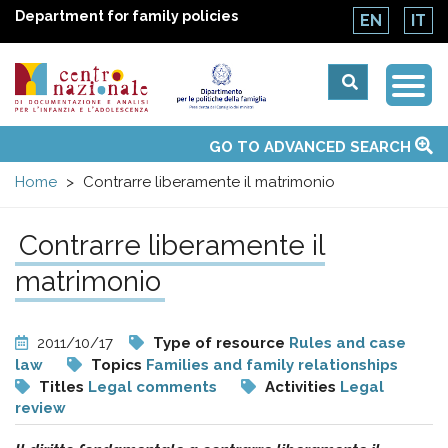
Department for family policies
EN
IT
Togg
Centro
Navi
Main
GO TO ADVANCED SEARCH
About Us
National Observatories
Websites of interest
News
Events
Contacts
Topics
Activities
UN Convention
menu
nazionale
Home
Contrarre liberamente il matrimonio
di
Contrarre liberamente il
Documentazione
matrimonio
e
2011/10/17
Type of resource
Rules and case
law
Topics
Families and family relationships
analisi
Titles
Legal comments
Activities
Legal
review