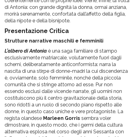
coerentemente con le proprie idee. Viene, infine, la volta
di Antonia: con grande dignità la donna, ormai anziana,
morirà serenamente, confortata dall’affetto della figlia,
della nipote e della bisnipote.
Presentazione Critica
Strutture narrative maschili e femminili
L’albero di Antonia
è una saga familiare di stampo
esclusivamente matriarcale, volutamente fuori dagli
schemi, deliberatamente anticonformista: narra la
nascita di una stirpe di donne-madri la cui discendenza
è, ovviamente, solo femminile, nonché della piccola
comunità che si stringe attorno ad esse. Pur non
essendo esclusi dalle vicende narrate, gli uomini non
costituiscono più il centro gravitazionale della storia,
sono ridotti a un ruolo di secondo piano rispetto alle
donne, in questo caso uniche e vere protagoniste. La
regista olandese
Marleen Gorris
sembra voler
dimostrare, in questo modo, che i germi della cultura
alternativa esplosa nel corso degli anni Sessanta con