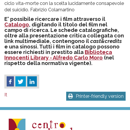
ciclo vita-morte con la scelta lucidamente consapevole
del suicidio. Fabrizio Colamartino
E' possibile ricercare i film attraverso il
Catalogo
, digitando il titolo del film nel
campo di ricerca. Le schede catalografiche,
oltre alla presentazione critica collegata con
link multimediale, contengono il
cast&credits
e una sinossi. Tutti i film in catalogo possono
essere richiesti in prestito alla
Biblioteca
Innocenti Library - Alfredo Carlo Moro
(nel
rispetto della normativa vigente).
It
Printer-friendly version