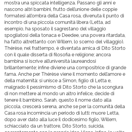
mostra una spiccata intelligenza. Passano gli anni e
nascono altri bambini, frutto dell’unione delle coppie
formatesi all’ombra della Casa rosa, divenuta il punto di
incontro di una piccola comunità libera (Letta, ad
esempio, ha sposato il sagrestano del villaggio
spogliatosi della tonaca e Deedee, una povera ritardata,
ha fatto altrettanto con Willem, lo scemo del villaggio).
Thérèse, nel frattempo, è diventata amica di Dito Storto
con il quale disserta di filosofia e religione; ancora
bambina si iscrive all’università laureandosi
brillantemente; infine diviene una compositrice di grande
fama. Anche per Thérèse viene il momento dell’amore e
della maternità: si unisce a Simon, figlio di Letta e,
malgrado il pessimismo di Dito Storto che la scongiura
di non mettere al mondo un altro infelice, decide di
tenere il bambino. Sarah, questo il nome dato alla
piccola, crescerà serena, anche se per la comunità della
Casa rosa incomincia un periodo di lutti: muore Letta,
dopo aver dato alla luce il dodicesimo figlio, Willem,
schiacciato da un trattore, Dito Storto, suicida,