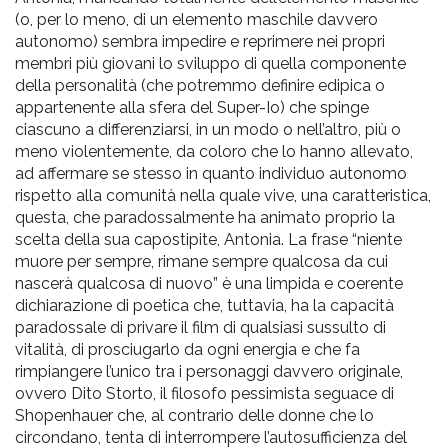
(o, per lo meno, di un elemento maschile davvero
autonomo) sembra impedire e reprimere nei propri
membri più giovani lo sviluppo di quella componente
della personalità (che potremmo definire edipica o
appartenente alla sfera del Super-Io) che spinge
ciascuno a differenziarsi, in un modo o nell’altro, più o
meno violentemente, da coloro che lo hanno allevato,
ad affermare se stesso in quanto individuo autonomo
rispetto alla comunità nella quale vive, una caratteristica,
questa, che paradossalmente ha animato proprio la
scelta della sua capostipite, Antonia. La frase “niente
muore per sempre, rimane sempre qualcosa da cui
nascerà qualcosa di nuovo” è una limpida e coerente
dichiarazione di poetica che, tuttavia, ha la capacità
paradossale di privare il film di qualsiasi sussulto di
vitalità, di prosciugarlo da ogni energia e che fa
rimpiangere l’unico tra i personaggi davvero originale,
ovvero Dito Storto, il filosofo pessimista seguace di
Shopenhauer che, al contrario delle donne che lo
circondano, tenta di interrompere l’autosufficienza del