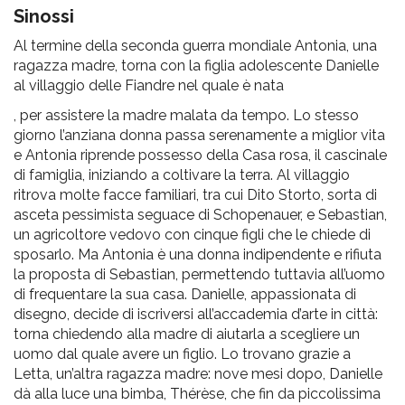
pr
Sinossi
l'infanzia
Al termine della seconda guerra mondiale Antonia, una
ragazza madre, torna con la figlia adolescente Danielle
e
al villaggio delle Fiandre nel quale è nata
, per assistere la madre malata da tempo. Lo stesso
l'adolescenza
giorno l’anziana donna passa serenamente a miglior vita
e Antonia riprende possesso della Casa rosa, il cascinale
di famiglia, iniziando a coltivare la terra. Al villaggio
ritrova molte facce familiari, tra cui Dito Storto, sorta di
asceta pessimista seguace di Schopenauer, e Sebastian,
un agricoltore vedovo con cinque figli che le chiede di
sposarlo. Ma Antonia è una donna indipendente e rifiuta
la proposta di Sebastian, permettendo tuttavia all’uomo
di frequentare la sua casa. Danielle, appassionata di
disegno, decide di iscriversi all’accademia d’arte in città:
torna chiedendo alla madre di aiutarla a scegliere un
uomo dal quale avere un figlio. Lo trovano grazie a
Letta, un’altra ragazza madre: nove mesi dopo, Danielle
dà alla luce una bimba, Thérèse, che fin da piccolissima