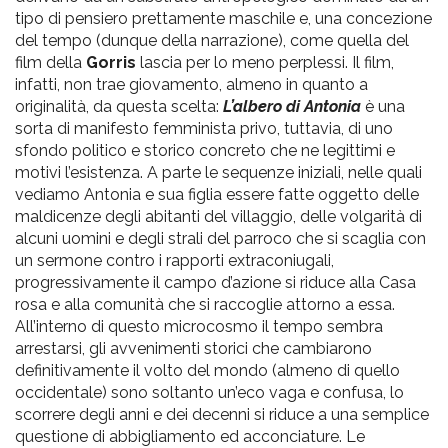
tipo di pensiero prettamente maschile e, una concezione
del tempo (dunque della narrazione), come quella del
film della
Gorris
lascia per lo meno perplessi. Il film,
infatti, non trae giovamento, almeno in quanto a
originalità, da questa scelta:
L’albero di Antonia
è una
sorta di manifesto femminista privo, tuttavia, di uno
sfondo politico e storico concreto che ne legittimi e
motivi l’esistenza. A parte le sequenze iniziali, nelle quali
vediamo Antonia e sua figlia essere fatte oggetto delle
maldicenze degli abitanti del villaggio, delle volgarità di
alcuni uomini e degli strali del parroco che si scaglia con
un sermone contro i rapporti extraconiugali,
progressivamente il campo d’azione si riduce alla Casa
rosa e alla comunità che si raccoglie attorno a essa.
All’interno di questo microcosmo il tempo sembra
arrestarsi, gli avvenimenti storici che cambiarono
definitivamente il volto del mondo (almeno di quello
occidentale) sono soltanto un’eco vaga e confusa, lo
scorrere degli anni e dei decenni si riduce a una semplice
questione di abbigliamento ed acconciature. Le