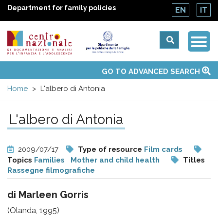
Department for family policies
EN
IT
Togg
Centro
Navi
Main
GO TO ADVANCED SEARCH
About Us
National Observatories
Websites of interest
News
Events
Contacts
Topics
Activities
UN Convention
menu
nazionale
Home
L'albero di Antonia
di
L'albero di Antonia
Documentazione
2009/07/17
Type of resource
Film cards
e
Topics
Families
Mother and child health
Titles
Rassegne filmografiche
analisi
di Marleen Gorris
(Olanda, 1995)