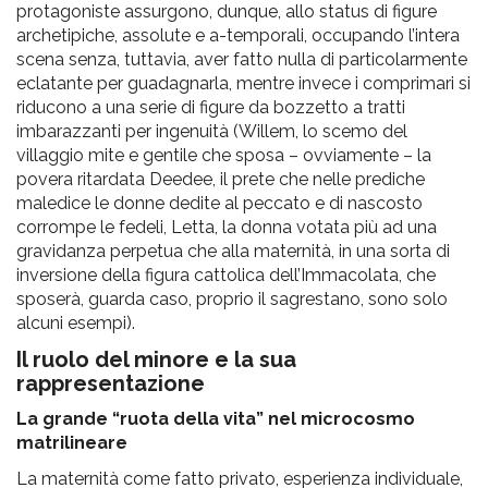
protagoniste assurgono, dunque, allo status di figure
archetipiche, assolute e a-temporali, occupando l’intera
scena senza, tuttavia, aver fatto nulla di particolarmente
eclatante per guadagnarla, mentre invece i comprimari si
riducono a una serie di figure da bozzetto a tratti
imbarazzanti per ingenuità (Willem, lo scemo del
villaggio mite e gentile che sposa – ovviamente – la
povera ritardata Deedee, il prete che nelle prediche
maledice le donne dedite al peccato e di nascosto
corrompe le fedeli, Letta, la donna votata più ad una
gravidanza perpetua che alla maternità, in una sorta di
inversione della figura cattolica dell’Immacolata, che
sposerà, guarda caso, proprio il sagrestano, sono solo
alcuni esempi).
Il ruolo del minore e la sua
rappresentazione
La grande “ruota della vita” nel microcosmo
matrilineare
La maternità come fatto privato, esperienza individuale,