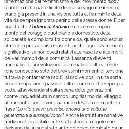
l’affermazione del femminismo e del movimento
hippy
(cui il film nella parte finale dedica un vago riferimento),
erano già presenti in una visione tutta al femminile della
vita da sempre ignorata perfino dalle stesse donne. È per
questo che
L’albero di Antonia
è un vero e proprio
trionfo del coraggio quotidiano e domestico, della
solidarietà e complicità tra donne dal quale sono esclusi,
oltre che i protagonisti maschili, anche ogni avvenimento
significativo, se non quelli relativi alle nascite e alle morti
dei vari membri della comunità. L’assenza di eventi
traumatici, di un’evoluzione drammatica delle vicende
(che conoscono solo dei brevissimi momenti di tensione
tuttavia prontamente risolti), si risolve, così, in una sorta
di contemplazione passiva dello scorrere del tempo: più
volte, all’avvicendarsi sulla scena delle generazioni,
ricorre l’inquadratura in campo lunghissimo del villaggio
al tramonto, con la voce narrante di Sarah che ripete la
frase “
La vita aveva prevalso ancora una volta, le
generazioni si susseguivano…
”. Anche le strutture narrative
tradizionali probabilmente sottostanno a regole che
derivano da un substrato antropologico dominato da un