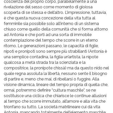
coscienza del proprio corpo, parallelamente a una
rivelazione del sesso come momento di gioiosa
scoperta di se stessa e dell’altro. L’impressione, tuttavia,
è che questa nuova concezione della vita tutta al
femminile sia possibile solo all’interno di un sistema
chiuso come quello della comunità che si forma attorno
ad Antonia e che porti ad una sorta di immobile
contemplazione del tempo che scorre in un eterno
ritorno. Le generazioni passano, le capacità di figlie,
nipoti e pronipoti sono sempre più strabilianti (Antonia è
una semplice contadina, la figlia un’artista, la nipote
qualcosa a metà strada tra la scienziata e la
compositrice, la pronipote chissà) ma da questo nido nel
quale regna assoluta la libertà, nessuno sente il bisogno
di partire e, meno che mai, di ribellarsi o fuggire. Alla
visione dinamica, lineare del tempo propria di quella che,
ormai, potremmo definire “cultura maschile”, se ne
sostituisce una ciclica che chiarisce le continue allusioni
al tempo che scorre immutato, all’amore e alla vita che
trionfano su tutto. La società matrilineare cui dà vita
Antonia, mancando totalmente dell’elemento maschile