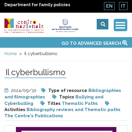
Department for family policies
EN
IT
Togg
Centro
Navi
Main
GO TO ADVANCED SEARCH
About Us
National Observatories
Websites of interest
News
Events
Contacts
Topics
Activities
UN Convention
menu
nazionale
Home
Il cyberbullismo
di
Il cyberbullismo
Documentazione
2024/09/30
Type of resource
Bibliographies
e
and filmographies
Topics
Bullying and
Cyberbulling
Titles
Thematic Paths
Activities
Bibliography reviews and Thematic paths
analisi
The Centre's Publications