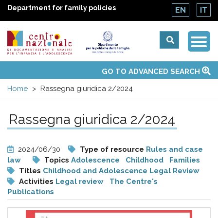
Department for family policies
EN
IT
Togg
Centro
Navi
Main
GO TO ADVANCED SEARCH
About Us
National Observatories
Websites of interest
News
Events
Contacts
Topics
Activities
UN Convention
menu
nazionale
Home
Rassegna giuridica 2/2024
di
Rassegna giuridica 2/2024
Documentazione
2024/06/30
Type of resource
Rules and case
e
law
Topics
Adolescence
Childhood
Families
Titles
Childhood and Adolescence Legal Review
Activities
Legal review
The Centre's
analisi
Publications