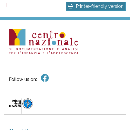
It
Printer-friendly version
Follow us on: