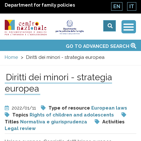
Department for family policies
EN
IT
Togg
Centro
Navi
Main
GO TO ADVANCED SEARCH
About Us
National Observatories
Websites of interest
News
Events
Contacts
Topics
Activities
UN Convention
menu
nazionale
Home
Diritti dei minori - strategia europea
di
Diritti dei minori - strategia
Documentazione
europea
e
2022/01/11
Type of resource
European laws
Topics
Rights of children and adolescents
analisi
Titles
Normativa e giurisprudenza
Activities
Legal review