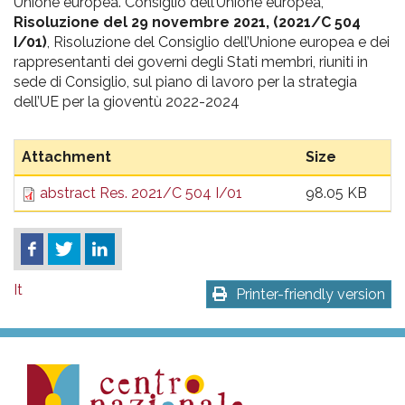
pr
Unione europea. Consiglio dell’Unione europea,
Risoluzione del 29 novembre 2021, (2021/C 504
l'infanzia
I/01)
, Risoluzione del Consiglio dell’Unione europea e dei
rappresentanti dei governi degli Stati membri, riuniti in
e
sede di Consiglio, sul piano di lavoro per la strategia
dell’UE per la gioventù 2022-2024
l'adolescenza
Attachment
Size
abstract Res. 2021/C 504 I/01
98.05 KB
It
Printer-friendly version