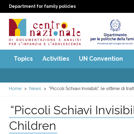
Department for family policies
Centro
Main
Topics
Activities
UN Convention
menu
nazionale
di
Home
News
“Piccoli Schiavi Invisibili”, le vittime di 
Documentazione
“Piccoli Schiavi Invisibi
e
Children
analisi