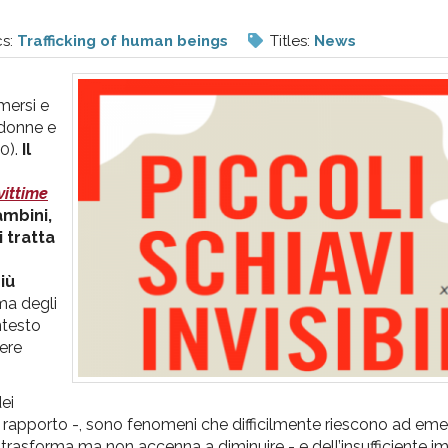
cs:
Trafficking of human beings
Titles:
News
mersi e
 donne e
0).
Il
 vittime
ambini,
 tratta
iù
mma degli
ntesto
dere
ei
l rapporto -, sono fenomeni che difficilmente riescono ad eme
si trasforma ma non accenna a diminuire - e dell’insufficiente 