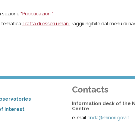
la sezione
“Pubblicazioni”
.
la tematica
Tratta di esseri umani
, raggiungibile dal menù di n
Contacts
bservatories
Information desk of the 
Centre
f interest
e-mail
cnda@minori.gov.it