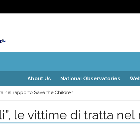
About Us
National Observatories
Web
tratta nel rapporto Save the Children
li”, le vittime di tratta n