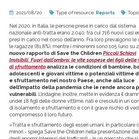
pr
2021/08/20
Type of resource:
Reports
Topi
l'infanzia
Nel 2020, in Italia, le persone prese in carico dal sistema
nazionale anti-tratta erano 2.040, tra cui 716 nuovi casi e
e
presi in carico nel corso dell’anno. Fra loro prevalgono le
le ragazze (81,8%), mentre i minorenni sono 105 (uno su 2
nuovo rapporto di Save the Children
Piccoli Schiavi
l'adolescenza
Invisibili. Fuori dall’ombra: le vite sospese dei figli delle
di sfruttamento
analizza le condizioni di bambine, b
adolescenti e giovani vittime o potenziali vittime di
e sfruttamento nel nostro Paese, anche alla luce
dell’impatto della pandemia che le rende ancora p
vulnerabili
. L’indagine, inoltre, mette in evidenza il dra
under 18 figli delle donne vittime, nati e cresciuti in un co
di isolamento e sfruttamento e con il grave rischio di ve
compromesso il loro futuro.
«Tratta e sfruttamento degli esseri umani, in particolare d
minori - spiega Save the Children nella presentazione de
degli enormi interessi dei trafficanti - in un mercato che 