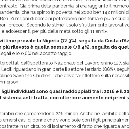
ontrasto. Già prima della pandemia, si era raggiunto il numer
andemia, che ha spinto in povertà nel 2020 ben 142 milioni d
e. Ben 10 milioni di bambini potrebbero non tornare più a scuo
imoni precoci. Secondo le stime, il solo sfruttamento lavorati
ni e adolescenti, per più della metà sotto gli 11 anni».
 vittime prevale la Nigeria (72,3%), seguita da Costa d’Av
 più rilevata è quella sessuale (78,4%), seguita da quel
llegali e lo 0,6% nell’accattonaggio.
tercettati dall’Ispettorato Nazionale del Lavoro erano 127, sia 
lleciti riguardano in gran parte il settore terziario (88%), segui
tolinea Save the Children - che deve far riflettere sulla necessit
ommerso».
 figli individuati sono quasi raddoppiati tra il 2016 e il
dal sistema anti-tratta, con ulteriore aumento nei primi 
ulnerabili che comprendono 226 minori. Anche nell’ambito dell
o emersi casi di donne che vivono sole con i figli, principalmen
ostrette in un circuito di isolamento di fatto che riguarda anche