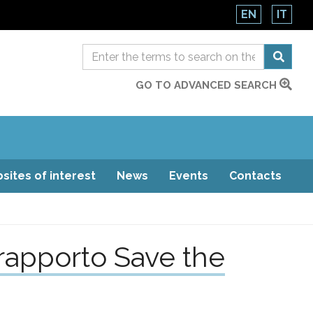
EN
IT
GO TO ADVANCED SEARCH
sites of interest
News
Events
Contacts
el rapporto Save the