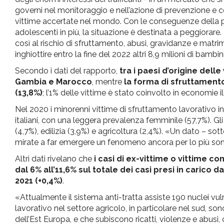
governi nel monitoraggio e nell’azione di prevenzione e c
vittime accertate nel mondo. Con le conseguenze della p
adolescenti in più, la situazione è destinata a peggiorar
così al rischio di sfruttamento, abusi, gravidanze e matr
inghiottire entro la fine del 2022 altri 8,9 milioni di bambi
Secondo i dati del rapporto,
tra i paesi d’origine delle
Gambia e Marocco
, mentre
la forma di sfruttamento
(13,8%)
; l’1% delle vittime è stato coinvolto in economie i
Nel 2020 i minorenni vittime di sfruttamento lavorativo in
italiani, con una leggera prevalenza femminile (57,7%). Gli i
(4,7%), edilizia (3,9%) e agricoltura (2,4%). «Un dato – sot
mirate a far emergere un fenomeno ancora per lo più s
Altri dati rivelano che
i casi di ex-vittime o vittime con
dal 6% all’11,6% sul totale dei casi presi in carico 
2021 (+0,4%)
.
«Attualmente il sistema anti-tratta assiste 190 nuclei v
lavorativo nel settore agricolo, in particolare nel sud, son
dell’Est Europa, e che subiscono ricatti, violenze e abusi, c