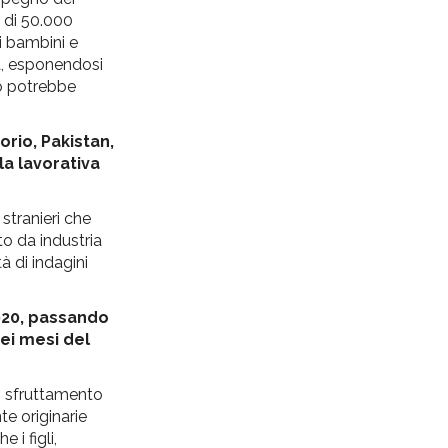
o di 50.000
i bambini e
la, esponendosi
vo potrebbe
orio, Pakistan,
la lavorativa
stranieri che
to da industria
à di indagini
 2020, passando
sei mesi del
o sfruttamento
te originarie
 i figli,