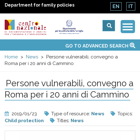
Department for family policies
EN
IT
Togg
Centro
Navi
Main
GO TO ADVANCED SEARCH
About Us
National Observatories
Websites of interest
News
Events
Contacts
Topics
Activities
UN Convention
menu
nazionale
Home
News
Persone vulnerabili, convegno a
Roma per i 20 anni di Cammino
di
Persone vulnerabili, convegno a
Documentazione
Roma per i 20 anni di Cammino
e
2019/01/23
Type of resource:
News
Topics:
analisi
Child protection
Titles:
News