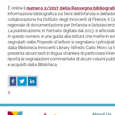
pr
È online il
numero 2/2017 della Rassegna bibliograf
informazione bibliografica sui temi dell’infanzia e dell’ad
l'infanzia
collaborazione tra l’Istituto degli Innocenti di Firenze, il 
regionale di documentazione per l’infanzia e l’adolescen
La pubblicazione, in formato digitale dal 2013, è articolata
e
In questo numero
, è una guida alla lettura che mette in evi
segnalati; nelle
Proposte di lettura
si segnalano i principali 
l'adolescenza
dalla Biblioteca Innocenti Library Alfredo Carlo Moro; la 
presenta alcuni testi in lingua straniera di particolare inte
riporta le segnalazioni commentate di alcuni volumi pubb
e acquisiti dalla Biblioteca.
It
About Us