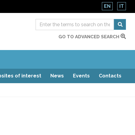
EN
IT
GO TO ADVANCED SEARCH
sites of interest
News
Events
Contacts