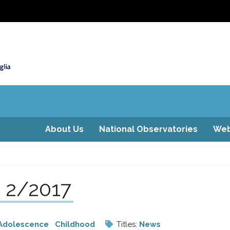
About Us
National Observatories
Web
a 2/2017
Adolescence
Childhood
Titles:
News