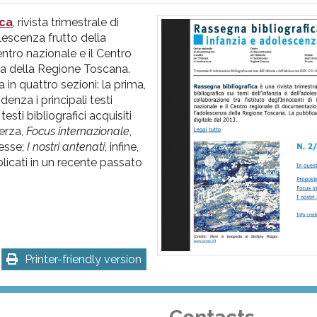
ica
, rivista trimestrale di
olescenza frutto della
Centro nazionale e il Centro
za della Regione Toscana.
 in quattro sezioni: la prima,
denza i principali testi
testi bibliografici acquisiti
terza,
Focus internazionale
,
resse;
I nostri antenati
, infine,
licati in un recente passato
Printer-friendly version