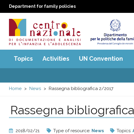
Department for family policies
Centro
Main
Topics
Activities
UN Convention
menu
nazionale
di
Home
News
Rassegna bibliografica 2/2017
Documentazione
Rassegna bibliografic
e
analisi
2018/02/21
Type of resource:
News
Topics: