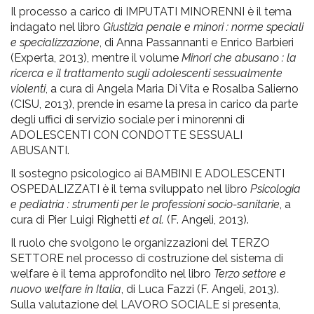
Il processo a carico di IMPUTATI MINORENNI è il tema
indagato nel libro
Giustizia penale e minori : norme speciali
e specializzazione
, di Anna Passannanti e Enrico Barbieri
(Experta, 2013), mentre il volume
Minori che abusano : la
ricerca e il trattamento sugli adolescenti sessualmente
violenti
, a cura di Angela Maria Di Vita e Rosalba Salierno
(CISU, 2013), prende in esame la presa in carico da parte
degli uffici di servizio sociale per i minorenni di
ADOLESCENTI CON CONDOTTE SESSUALI
ABUSANTI.
Il sostegno psicologico ai BAMBINI E ADOLESCENTI
OSPEDALIZZATI è il tema sviluppato nel libro
Psicologia
e pediatria : strumenti per le professioni socio-sanitarie
, a
cura di Pier Luigi Righetti
et al.
(F. Angeli, 2013).
Il ruolo che svolgono le organizzazioni del TERZO
SETTORE nel processo di costruzione del sistema di
welfare è il tema approfondito nel libro
Terzo settore e
nuovo welfare in Italia
, di Luca Fazzi (F. Angeli, 2013).
Sulla valutazione del LAVORO SOCIALE si presenta,