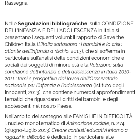
pr
Rassegna.
l'infanzia
Nelle
Segnalazioni bibliografiche
, sulla CONDIZIONE
e
DELL’INFANZIA E DELL’ADOLESCENZA in Italia si
presentano i seguenti volumi: il rapporto di Save the
l'adolescenza
Children Italia (
L'Italia sottosopra : i bambini e la crisi :
atlante dell'infanzia a rischio
, 2013), che si sofferma in
particolare sull’analisi delle condizioni economiche e
sociali dei soggetti di minore età e la
Relazione sulla
condizione dell'infanzia e dell'adolescenza in Italia 2010-
2011 : temi e prospettive dai lavori dell'Osservatorio
nazionale per l'infanzia e l'adolescenza
(Istituto degli
Innocenti, 2013), che contiene numerosi approfondimenti
tematici che riguardano i diritti dei bambini e degli
adolescenti nel nostro Paese.
Nell’ambito del sostegno alle FAMIGLIE IN DIFFICOLTÀ
il nucleo monotematico di
Animazione sociale
, n. 274
(giugno-luglio 2013),
Creare contesti educativi intorno a
ragazzi in difficoltà
è dedicato, in particolare, alle