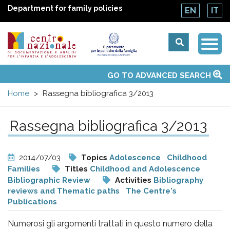
Department for family policies
EN
IT
Togg
Centro
Navi
Main
GO TO ADVANCED SEARCH
About Us
National Observatories
Websites of interest
News
Events
Contacts
Topics
Activities
UN Convention
menu
nazionale
Home
Rassegna bibliografica 3/2013
di
Rassegna bibliografica 3/2013
Documentazione
2014/07/03
Topics
Adolescence
Childhood
e
Families
Titles
Childhood and Adolescence
Bibliographic Review
Activities
Bibliography
reviews and Thematic paths
The Centre's
analisi
Publications
Numerosi gli argomenti trattati in questo numero della