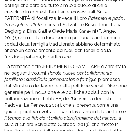
dei figli che pare del tutto simile a quello di chi è
cresciuto in contesti familiari eterosessuali. Sulla
PATERNITÀ di focalizza, invece, il libro
Paternità e padri :
tra regole e affetti
, a cura di Salvatore Busciolano, Luca
Degiorgis, Dina Galli e Clede Maria Garavini (F. Angeli,
2013), che mette in luce come i profondi cambiamenti
sociali della famiglia tradizionale abbiano determinato
anche un cambiamento dei ruoli genitoriali e della
funzione paterna, in particolare.
La tematica dell’AFFIDAMENTO FAMILIARE è affrontata
nei seguenti volumi:
Parole nuove per l'affidamento
familiare : sussidiario per operatori e famiglie
promosso
dal Ministero del lavoro e delle politiche sociali, Direzione
generale per l'inclusione e le politiche sociali, con la
collaborazione di LabRIEF, dell'Università degli studi di
Padova (Le Penseur, 2014), che si presenta come una
guida operativa rivolta a quanti lavorano in tale ambito e
Il tempo e la fiducia : l'affido eterofamiliare del minore
, a
cura di Chiara Scivoletto (Carocci, 2013), che mette in
luce l’importanza della comunicazione tra i diversi attori