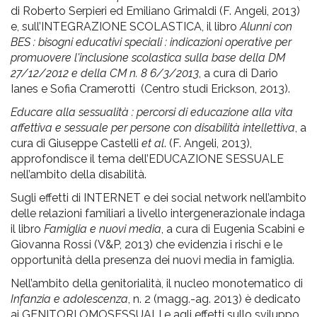
di Roberto Serpieri ed Emiliano Grimaldi (F. Angeli, 2013)
e, sull’INTEGRAZIONE SCOLASTICA, il libro
Alunni con
BES : bisogni educativi speciali : indicazioni operative per
promuovere l'inclusione scolastica sulla base della DM
27/12/2012 e della CM n. 8 6/3/2013
, a cura di Dario
Ianes e Sofia Cramerotti (Centro studi Erickson, 2013).
Educare alla sessualità : percorsi di educazione alla vita
affettiva e sessuale per persone con disabilità intellettiva
, a
cura di Giuseppe Castelli
et al
. (F. Angeli, 2013),
approfondisce il tema dell’EDUCAZIONE SESSUALE
nell’ambito della disabilità.
Sugli effetti di INTERNET e dei social network nell’ambito
delle relazioni familiari a livello intergenerazionale indaga
il libro
Famiglia e nuovi media
, a cura di Eugenia Scabini e
Giovanna Rossi (V&P, 2013) che evidenzia i rischi e le
opportunità della presenza dei nuovi media in famiglia.
Nell’ambito della genitorialità, il nucleo monotematico di
Infanzia e adolescenza
, n. 2 (magg.-ag. 2013) è dedicato
ai GENITORI OMOSESSUALI e agli effetti sullo sviluppo