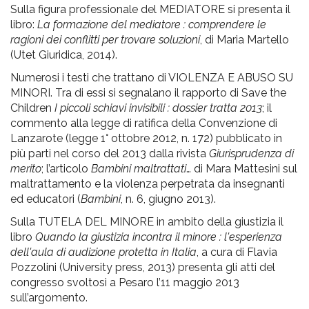
Sulla figura professionale del MEDIATORE si presenta il
libro:
La formazione del mediatore : comprendere le
ragioni dei conflitti per trovare soluzioni
, di Maria Martello
(Utet Giuridica, 2014).
Numerosi i testi che trattano di VIOLENZA E ABUSO SU
MINORI. Tra di essi si segnalano il rapporto di Save the
Children
I piccoli schiavi invisibili : dossier tratta 2013
; il
commento alla legge di ratifica della Convenzione di
Lanzarote (legge 1° ottobre 2012, n. 172) pubblicato in
più parti nel corso del 2013 dalla rivista
Giurisprudenza di
merito
; l’articolo
Bambini maltrattati
… di Mara Mattesini sul
maltrattamento e la violenza perpetrata da insegnanti
ed educatori (
Bambini
, n. 6, giugno 2013).
Sulla TUTELA DEL MINORE in ambito della giustizia il
libro
Quando la giustizia incontra il minore : l'esperienza
dell'aula di audizione protetta in Italia
, a cura di Flavia
Pozzolini (University press, 2013) presenta gli atti del
congresso svoltosi a Pesaro l’11 maggio 2013
sull’argomento.