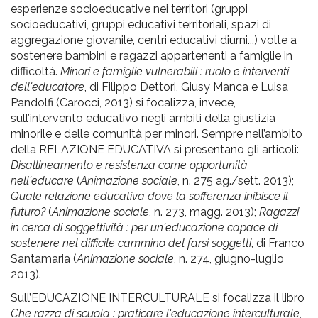
esperienze socioeducative nei territori (gruppi
socioeducativi, gruppi educativi territoriali, spazi di
aggregazione giovanile, centri educativi diurni...) volte a
sostenere bambini e ragazzi appartenenti a famiglie in
difficoltà.
Minori e famiglie vulnerabili : ruolo e interventi
dell'educatore
, di Filippo Dettori, Giusy Manca e Luisa
Pandolfi (Carocci, 2013) si focalizza, invece,
sull’intervento educativo negli ambiti della giustizia
minorile e delle comunità per minori. Sempre nell’ambito
della RELAZIONE EDUCATIVA si presentano gli articoli:
Disallineamento e resistenza come opportunità
nell'educare
(
Animazione sociale
, n. 275 ag./sett. 2013);
Quale relazione educativa dove la sofferenza inibisce il
futuro?
(
Animazione sociale
, n. 273, magg. 2013);
Ragazzi
in cerca di soggettività : per un'educazione capace di
sostenere nel difficile cammino del farsi soggetti
, di Franco
Santamaria (
Animazione sociale
, n. 274, giugno-luglio
2013).
Sull’EDUCAZIONE INTERCULTURALE si focalizza il libro
Che razza di scuola : praticare l'educazione interculturale
,