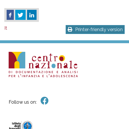
It
Printer-friendly version
Follow us on: