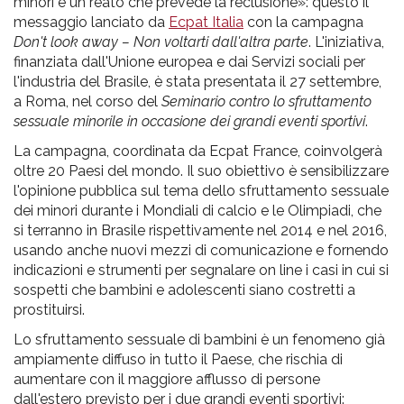
pr
minori è un reato che prevede la reclusione»: questo il
messaggio lanciato da
Ecpat Italia
con la campagna
l'infanzia
Don't look away – Non voltarti dall'altra parte
. L'iniziativa,
finanziata dall'Unione europea e dai Servizi sociali per
e
l'industria del Brasile, è stata presentata il 27 settembre,
a Roma, nel corso del
Seminario contro lo sfruttamento
sessuale minorile in occasione dei grandi eventi sportivi
.
l'adolescenza
La campagna, coordinata da Ecpat France, coinvolgerà
oltre 20 Paesi del mondo. Il suo obiettivo è sensibilizzare
l'opinione pubblica sul tema dello sfruttamento sessuale
dei minori durante i Mondiali di calcio e le Olimpiadi, che
si terranno in Brasile rispettivamente nel 2014 e nel 2016,
usando anche nuovi mezzi di comunicazione e fornendo
indicazioni e strumenti per segnalare on line i casi in cui si
sospetti che bambini e adolescenti siano costretti a
prostituirsi.
Lo sfruttamento sessuale di bambini è un fenomeno già
ampiamente diffuso in tutto il Paese, che rischia di
aumentare con il maggiore afflusso di persone
dall'estero previsto per i due grandi eventi sportivi: