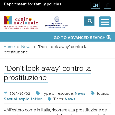
Department for family policies
EN
IT
Togg
Centro
Navi
Main
GO TO ADVANCED SEARCH
About Us
National Observatories
Websites of interest
News
Events
Contacts
Topics
Activities
UN Convention
menu
nazionale
Home
News
"Don't look away" contro la
prostituzione
di
"Don't look away" contro la
Documentazione
prostituzione
e
2013/10/02
Type of resource:
News
Topics:
analisi
Sexual exploitation
Titles:
News
«All'estero come in Italia, ricorrere alla prostituzione dei