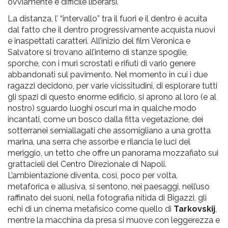
ovviamente è difficile liberarsi.
La distanza, l’ “intervallo” tra il fuori e il dentro è acuita
dal fatto che il dentro progressivamente acquista nuovi
e inaspettati caratteri. All’inizio del film Veronica e
Salvatore si trovano all’interno di stanze spoglie,
sporche, con i muri scrostati e rifiuti di vario genere
abbandonati sul pavimento. Nel momento in cui i due
ragazzi decidono, per varie vicissitudini, di esplorare tutti
gli spazi di questo enorme edificio, si aprono al loro (e al
nostro) sguardo luoghi oscuri ma in qualche modo
incantati, come un bosco dalla fitta vegetazione, dei
sotterranei semiallagati che assomigliano a una grotta
marina, una serra che assorbe e rilancia le luci del
meriggio, un tetto che offre un panorama mozzafiato sui
grattacieli del Centro Direzionale di Napoli.
L’ambientazione diventa, così, poco per volta,
metaforica e allusiva, si sentono, nei paesaggi, nell’uso
raffinato dei suoni, nella fotografia nitida di Bigazzi, gli
echi di un cinema metafisico come quello di
Tarkovskij
,
mentre la macchina da presa si muove con leggerezza e