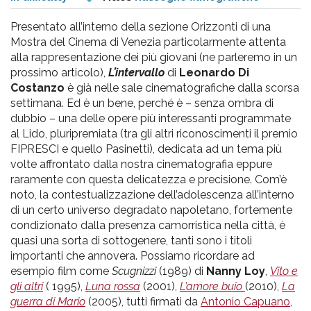
pr
l'infanzia
Presentato all’interno della sezione Orizzonti di una
Mostra del Cinema di Venezia particolarmente attenta
alla rappresentazione dei più giovani (ne parleremo in un
e
prossimo articolo),
L’intervallo
di
Leonardo Di
Costanzo
è già nelle sale cinematografiche dalla scorsa
l'adolescenza
settimana. Ed è un bene, perché è – senza ombra di
dubbio – una delle opere più interessanti programmate
al Lido, pluripremiata (tra gli altri riconoscimenti il premio
FIPRESCI e quello Pasinetti), dedicata ad un tema più
volte affrontato dalla nostra cinematografia eppure
raramente con questa delicatezza e precisione. Com’è
noto, la contestualizzazione dell’adolescenza all’interno
di un certo universo degradato napoletano, fortemente
condizionato dalla presenza camorristica nella città, è
quasi una sorta di sottogenere, tanti sono i titoli
importanti che annovera. Possiamo ricordare ad
esempio film come
Scugnizzi
(1989) di
Nanny Loy
,
Vito e
gli altri
( 1995),
Luna rossa
(2001),
L’amore buio
(2010),
La
guerra di Mario
(2005), tutti firmati da
Antonio Capuano
,