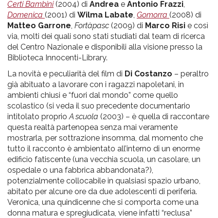
Certi Bambini
(2004) di
Andrea
e
Antonio Frazzi
,
Domenica
(2001) di
Wilma Labate
,
Gomorra
(2008) di
Matteo Garrone
,
Fortàpasc
(2009) di
Marco Risi
e così
via, molti dei quali sono stati studiati dal team di ricerca
del Centro Nazionale e disponibili alla visione presso la
Biblioteca Innocenti-Library.
La novità e peculiarità del film di
Di Costanzo
– peraltro
già abituato a lavorare con i ragazzi napoletani, in
ambienti chiusi e “fuori dal mondo” come quello
scolastico (si veda il suo precedente documentario
intitolato proprio
A scuola
(2003) – è quella di raccontare
questa realtà partenopea senza mai veramente
mostrarla, per sottrazione insomma, dal momento che
tutto il racconto è ambientato all’interno di un enorme
edificio fatiscente (una vecchia scuola, un casolare, un
ospedale o una fabbrica abbandonata?),
potenzialmente collocabile in qualsiasi spazio urbano,
abitato per alcune ore da due adolescenti di periferia.
Veronica, una quindicenne che si comporta come una
donna matura e spregiudicata, viene infatti “reclusa”