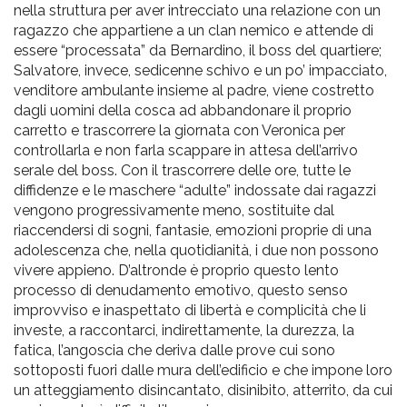
nella struttura per aver intrecciato una relazione con un
ragazzo che appartiene a un clan nemico e attende di
essere “processata” da Bernardino, il boss del quartiere;
Salvatore, invece, sedicenne schivo e un po’ impacciato,
venditore ambulante insieme al padre, viene costretto
dagli uomini della cosca ad abbandonare il proprio
carretto e trascorrere la giornata con Veronica per
controllarla e non farla scappare in attesa dell’arrivo
serale del boss. Con il trascorrere delle ore, tutte le
diffidenze e le maschere “adulte” indossate dai ragazzi
vengono progressivamente meno, sostituite dal
riaccendersi di sogni, fantasie, emozioni proprie di una
adolescenza che, nella quotidianità, i due non possono
vivere appieno. D’altronde è proprio questo lento
processo di denudamento emotivo, questo senso
improvviso e inaspettato di libertà e complicità che li
investe, a raccontarci, indirettamente, la durezza, la
fatica, l’angoscia che deriva dalle prove cui sono
sottoposti fuori dalle mura dell’edificio e che impone loro
un atteggiamento disincantato, disinibito, atterrito, da cui