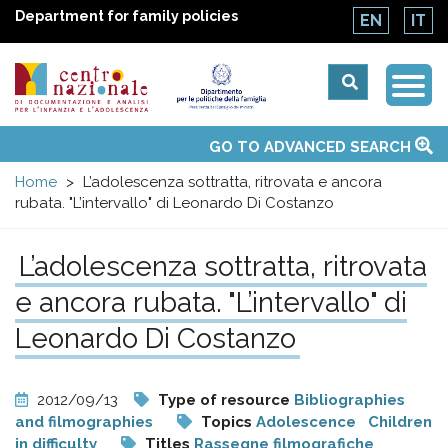
Department for family policies
EN
IT
Togg
Centro
Navi
Main
GO TO ADVANCED SEARCH
About Us
National Observatories
Websites of interest
News
Events
Contacts
Topics
Activities
UN Convention
menu
nazionale
Home
L’adolescenza sottratta, ritrovata e ancora
rubata. "L’intervallo" di Leonardo Di Costanzo
di
L’adolescenza sottratta, ritrovata
Documentazione
e ancora rubata. "L’intervallo" di
e
Leonardo Di Costanzo
analisi
2012/09/13
Type of resource
Bibliographies
and filmographies
Topics
Adolescence
Children
in difficulty
Titles
Rassegne filmografiche