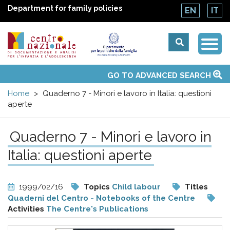
Department for family policies
EN
IT
Togg
Centro
Navi
Main
GO TO ADVANCED SEARCH
About Us
National Observatories
Websites of interest
News
Events
Contacts
Topics
Activities
UN Convention
menu
nazionale
Home
Quaderno 7 - Minori e lavoro in Italia: questioni
aperte
di
Quaderno 7 - Minori e lavoro in
Documentazione
Italia: questioni aperte
e
1999/02/16
Topics
Child labour
Titles
analisi
Quaderni del Centro - Notebooks of the Centre
Activities
The Centre's Publications