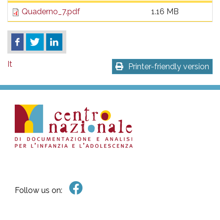
Quaderno_7.pdf
1.16 MB
It
Printer-friendly version
Follow us on: