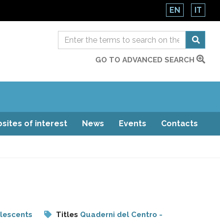
EN
IT
GO TO ADVANCED SEARCH
sites of interest
News
Events
Contacts
olescents
Titles
Quaderni del Centro -