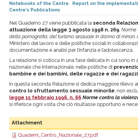
Notebooks of the Centre
Report on the implementat
pr
Centre's Publications
l'infanzia
Nel Quaderno 27 viene pubblicata la
seconda Relazione
attuazione della legge 3 agosto 1998 n. 269
,
Norme c
della pornografia, del turismo sessuale in danno di minori, 
e
Ministero del lavoro e delle politiche sociali in collabora
documentazione e analisi per l’infanzia e l’adolescenza.
l'adolescenza
La relazione si colloca in una fase delicata in cui sono in a
nazionale che internazionale, nelle politiche di
prevenzi
bambine e dei bambini, delle ragazze e dei ragazz
in questa seconda Relazione si dedica maggiore rilievo al
contro lo sfruttamento sessuale minorile
, non escl
legge 15 febbraio 1996, n. 66
Norme contro la violenz
si riferisce ogni volta che ciò risultasse opportuno e nece
Attachment
Quaderni_Centro_Nazionale_27.pdf