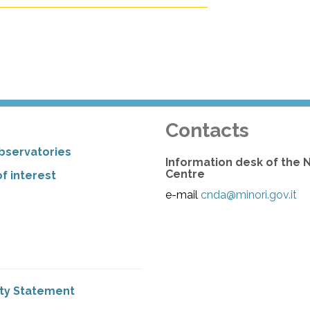
Contacts
bservatories
Information desk of the 
Centre
f interest
e-mail
cnda@minori.gov.it
ity Statement