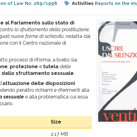
ion of Law No. 269/1998
Activities
Reports on the im
 al Parlamento sullo stato di
ontro lo sfruttamento della prostituzione,
quali nuove forme di schiavitù
, redatta dal
zione con il Centro nazionale di
tto processi di riforma, a livello sia
one
,
protezione
e
tutela
delle
i dallo sfruttamento sessuale
.
l’
attuazione delle disposizioni
udendo peraltro richiami e riferimenti alla
a sessuale
e alla problematica cui essa
ssario.
Size
2.17 MB