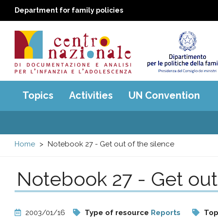
Department for family policies
Centro
Main
Topics
Activities
UN Convention
menu
nazionale
di
Home
Notebook 27 - Get out of the silence
Documentazione
Notebook 27 - Get out 
e
analisi
2003/01/16
Type of resource
Reports
Top