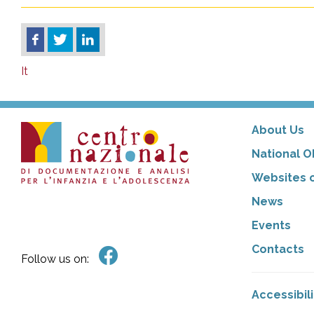
It
About Us
National O
Websites o
News
Events
Contacts
Follow us on:
Accessibil