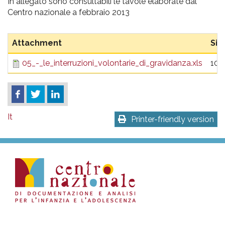
pr
In allegato sono consultabili le tavole elaborate dal
Centro nazionale a febbraio 2013
l'infanzia
Attachment
Siz
e
05_-_le_interruzioni_volontarie_di_gravidanza.xls
102
l'adolescenza
It
Printer-friendly version