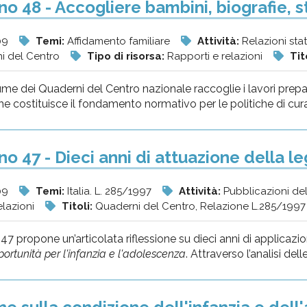
o 48 - Accogliere bambini, biografie, st
09
Temi:
Affidamento familiare
Attività:
Relazioni sta
ni del Centro
Tipo di risorsa:
Rapporti e relazioni
Tit
e dei Quaderni del Centro nazionale raccoglie i lavori prepara
 costituisce il fondamento normativo per le politiche di cura, 
o 47 - Dieci anni di attuazione della 
09
Temi:
Italia. L. 285/1997
Attività:
Pubblicazioni de
elazioni
Titoli:
Quaderni del Centro, Relazione L.285/1997
47 propone un’articolata riflessione su dieci anni di applicaz
opportunità per l'infanzia e l'adolescenza
. Attraverso l’analisi delle.