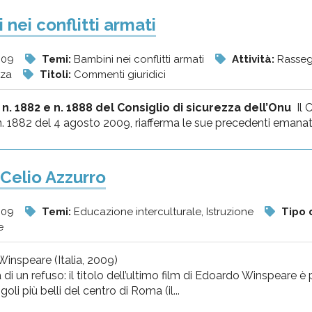
nei conflitti armati
009
Temi:
Bambini nei conflitti armati
Attività:
Rasseg
nza
Titoli:
Commenti giuridici
 n. 1882 e n. 1888 del Consiglio di sicurezza dell’Onu
Il C
n. 1882 del 4 agosto 2009, riafferma le sue precedenti emanat
 Celio Azzurro
009
Temi:
Educazione interculturale, Istruzione
Tipo d
e
inspeare (Italia, 2009)
a di un refuso: il titolo dell’ultimo film di Edoardo Winspeare è
oli più belli del centro di Roma (il...