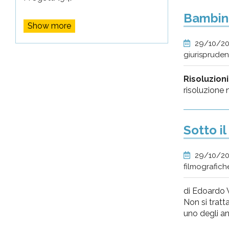
Bambini 
Show more
29/10/2
giurisprude
Risoluzioni
risoluzione 
Sotto il
29/10/2
filmografich
di Edoardo W
Non si tratt
uno degli ang