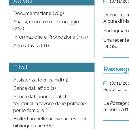
Attività
18/11/20
Documentazione (769)
Donne, azien
A cura di Ma
Analisi, ricerca e monitoraggio
(224)
Portogruaro
Informazione e Promozione (453)
Una recente 
Altre attività (61)
DLGS...
Titoli
Rassegn
Assistenza tecnica nidi (3)
18/11/20
Banca dati affido (1)
Pubblicazio
Banca dati buone pratiche
La
Rassegna
territoriali a favore delle politiche
minorile all
per le famiglie (1)
Bollettino delle nuove accessioni
bibliografiche (68)