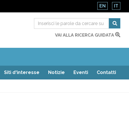
EN
IT
VAI ALLA RICERCA GUIDATA
Siti d'interesse
Notizie
Eventi
Contatti