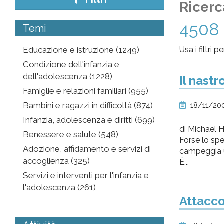
Ricerc
pr
4508 
Temi
l'infanzia
Educazione e istruzione (1249)
Usa i filtri 
e
Condizione dell'infanzia e
dell'adolescenza (1228)
Il nastr
l'adolescenza
Famiglie e relazioni familiari (955)
Bambini e ragazzi in difficoltà (874)
18/11/20
Infanzia, adolescenza e diritti (699)
di Michael 
Benessere e salute (548)
Forse lo spet
Adozione, affidamento e servizi di
campeggia un
accoglienza (325)
È...
Servizi e interventi per l'infanzia e
l'adolescenza (261)
Attacco