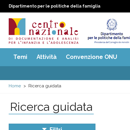
Dipartimento per le politiche della famiglia
Centro
Main
Temi
Attività
Convenzione ONU
menu
nazionale
di
Home
Ricerca guidata
Documentazione
Ricerca guidata
e
analisi
Filtri