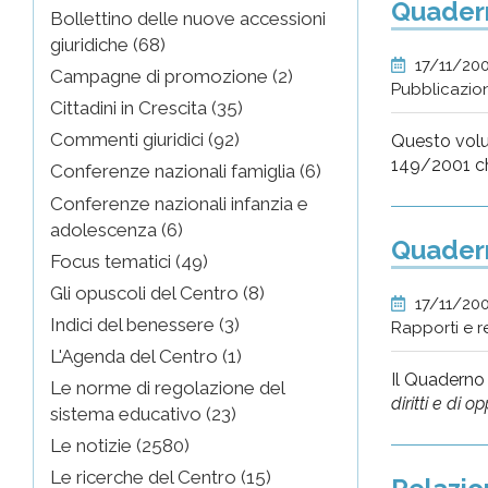
Quadern
Bollettino delle nuove accessioni
giuridiche (68)
17/11/20
Campagne di promozione (2)
Pubblicazio
Cittadini in Crescita (35)
Commenti giuridici (92)
Questo volum
149/2001 che
Conferenze nazionali famiglia (6)
Conferenze nazionali infanzia e
adolescenza (6)
Quadern
Focus tematici (49)
Gli opuscoli del Centro (8)
17/11/20
Indici del benessere (3)
Rapporti e r
L'Agenda del Centro (1)
Il Quaderno 
Le norme di regolazione del
diritti e di 
sistema educativo (23)
Le notizie (2580)
Le ricerche del Centro (15)