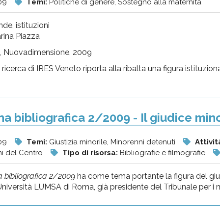
09
Temi:
Politiche di genere, Sostegno alla maternità
de, istituzioni
rina Piazza
, Nuovadimensione, 2009
ricerca di IRES Veneto riporta alla ribalta una figura istituzi
a bibliografica 2/2009 - Il giudice mino
09
Temi:
Giustizia minorile, Minorenni detenuti
Attivit
ni del Centro
Tipo di risorsa:
Bibliografie e filmografie
 bibliografica 2/2009
ha come tema portante la figura del giudi
'Università LUMSA di Roma, già presidente del Tribunale per i m