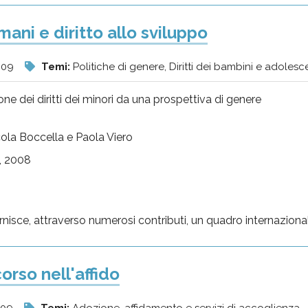
umani e diritto allo sviluppo
009
Temi:
Politiche di genere, Diritti dei bambini e adolesc
e dei diritti dei minori da una prospettiva di genere
cola Boccella e Paola Viero
, 2008
rnisce, attraverso numerosi contributi, un quadro internazionale
orso nell'affido
009
Temi:
Adozione, affidamento e servizi di accoglienza