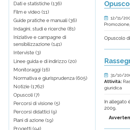
Opuscol
Dati e statistiche (136)
Film e video (11)
12/11/20
Guide pratiche e manuali (36)
Promozione,
Indagini, studi e ricerche (81)
Iniziative e campagne di
Opuscolo div
sensibilizzazione (141)
Interviste (3)
Rassegn
Linee guida e di indirizzo (20)
Monitoraggi (16)
31/10/2
Normativa e giurisprudenza (605)
Attività:
Ras
Notizie (1762)
giuridica
Opuscoli (7)
In allegato 
Percorsi di visione (5)
2009.
Percorsi didattici (9)
Avverte
Piani di azione (19)
Progetti (94)