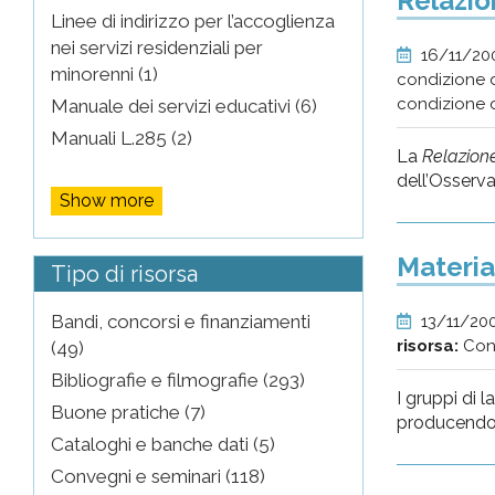
Relazio
Linee di indirizzo per l’accoglienza
nei servizi residenziali per
16/11/2
minorenni (1)
condizione d
condizione de
Manuale dei servizi educativi (6)
Manuali L.285 (2)
La
Relazione
dell’Osserva
Show more
Material
Tipo di risorsa
Bandi, concorsi e finanziamenti
13/11/20
risorsa:
Con
(49)
Bibliografie e filmografie (293)
I gruppi di 
Buone pratiche (7)
producend
Cataloghi e banche dati (5)
Convegni e seminari (118)