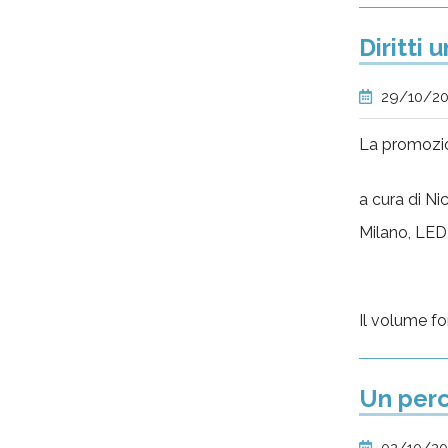
Diritti 
29/10/2
La promozion
a cura di Ni
Milano, LED
Il volume fo
Un perc
02/10/2