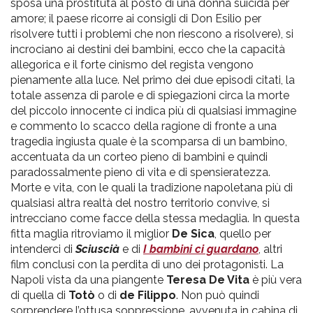
sposa una prostituta al posto di una donna suicida per
amore; il paese ricorre ai consigli di Don Esilio per
risolvere tutti i problemi che non riescono a risolvere), si
incrociano ai destini dei bambini, ecco che la capacità
allegorica e il forte cinismo del regista vengono
pienamente alla luce. Nel primo dei due episodi citati, la
totale assenza di parole e di spiegazioni circa la morte
del piccolo innocente ci indica più di qualsiasi immagine
e commento lo scacco della ragione di fronte a una
tragedia ingiusta quale è la scomparsa di un bambino,
accentuata da un corteo pieno di bambini e quindi
paradossalmente pieno di vita e di spensieratezza.
Morte e vita, con le quali la tradizione napoletana più di
qualsiasi altra realtà del nostro territorio convive, si
intrecciano come facce della stessa medaglia. In questa
fitta maglia ritroviamo il miglior
De Sica
, quello per
intenderci di
Sciuscià
e di
I bambini ci guardano
, altri
film conclusi con la perdita di uno dei protagonisti. La
Napoli vista da una piangente
Teresa De Vita
è più vera
di quella di
Totò
o di
de Filippo
. Non può quindi
sorprendere l’ottusa soppressione, avvenuta in cabina di