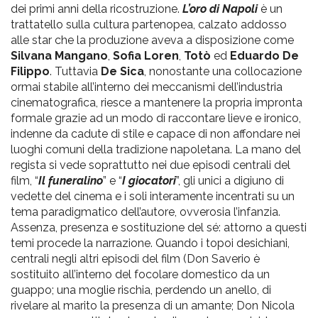
dei primi anni della ricostruzione.
L’oro di Napoli
è un
trattatello sulla cultura partenopea, calzato addosso
alle star che la produzione aveva a disposizione come
Silvana Mangano
,
Sofia Loren
,
Totò
ed
Eduardo De
Filippo
. Tuttavia
De Sica
, nonostante una collocazione
ormai stabile all’interno dei meccanismi dell’industria
cinematografica, riesce a mantenere la propria impronta
formale grazie ad un modo di raccontare lieve e ironico,
indenne da cadute di stile e capace di non affondare nei
luoghi comuni della tradizione napoletana. La mano del
regista si vede soprattutto nei due episodi centrali del
film, “
Il funeralino
” e “
I giocatori
”, gli unici a digiuno di
vedette del cinema e i soli interamente incentrati su un
tema paradigmatico dell’autore, ovverosia l’infanzia.
Assenza, presenza e sostituzione del sé: attorno a questi
temi procede la narrazione. Quando i topoi desichiani,
centrali negli altri episodi del film (Don Saverio è
sostituito all’interno del focolare domestico da un
guappo; una moglie rischia, perdendo un anello, di
rivelare al marito la presenza di un amante; Don Nicola