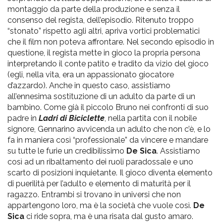
montaggio da parte della produzione e senza il
consenso del regista, dell’episodio. Ritenuto troppo
“stonato” rispetto agli altri, apriva vortici problematici
che il film non poteva affrontare. Nel secondo episodio in
questione, il regista mette in gioco la propria persona
interpretando il conte patito e tradito da vizio del gioco
(egli, nella vita, era un appassionato giocatore
d’azzardo). Anche in questo caso, assistiamo
all’ennesima sostituzione di un adulto da parte di un
bambino. Come già il piccolo Bruno nei confronti di suo
padre in
Ladri di Biciclette
, nella partita con il nobile
signore, Gennarino avvicenda un adulto che non c’è, e lo
fa in maniera così “professionale” da vincere e mandare
su tutte le furie un credibilissimo
De Sica
. Assistiamo
così ad un ribaltamento dei ruoli paradossale e uno
scarto di posizioni inquietante. Il gioco diventa elemento
di puerilità per l’adulto e elemento di maturità per il
ragazzo. Entrambi si trovano in universi che non
appartengono loro, ma è la società che vuole così.
De
Sica
ci ride sopra, ma è una risata dal gusto amaro.