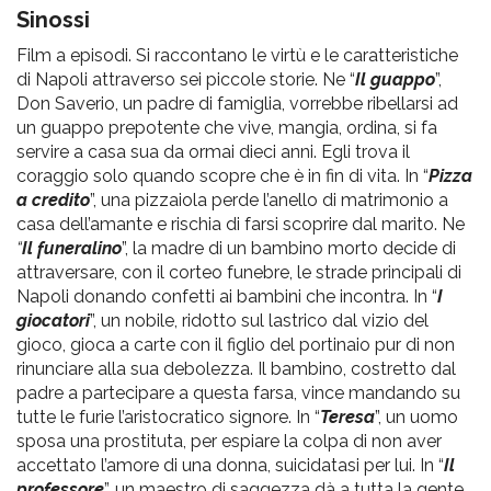
pr
Sinossi
l'infanzia
Film a episodi. Si raccontano le virtù e le caratteristiche
di Napoli attraverso sei piccole storie. Ne “
Il guappo
”,
e
Don Saverio, un padre di famiglia, vorrebbe ribellarsi ad
un guappo prepotente che vive, mangia, ordina, si fa
servire a casa sua da ormai dieci anni. Egli trova il
l'adolescenza
coraggio solo quando scopre che è in fin di vita. In “
Pizza
a credito
”, una pizzaiola perde l’anello di matrimonio a
casa dell’amante e rischia di farsi scoprire dal marito. Ne
“
Il funeralino
”, la madre di un bambino morto decide di
attraversare, con il corteo funebre, le strade principali di
Napoli donando confetti ai bambini che incontra. In “
I
giocatori
”, un nobile, ridotto sul lastrico dal vizio del
gioco, gioca a carte con il figlio del portinaio pur di non
rinunciare alla sua debolezza. Il bambino, costretto dal
padre a partecipare a questa farsa, vince mandando su
tutte le furie l’aristocratico signore. In “
Teresa
”, un uomo
sposa una prostituta, per espiare la colpa di non aver
accettato l’amore di una donna, suicidatasi per lui. In “
Il
professore
”, un maestro di saggezza dà a tutta la gente