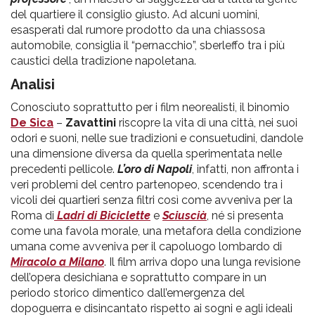
del quartiere il consiglio giusto. Ad alcuni uomini,
esasperati dal rumore prodotto da una chiassosa
automobile, consiglia il “pernacchio”, sberleffo tra i più
caustici della tradizione napoletana.
Analisi
Conosciuto soprattutto per i film neorealisti, il binomio
De Sica
–
Zavattini
riscopre la vita di una città, nei suoi
odori e suoni, nelle sue tradizioni e consuetudini, dandole
una dimensione diversa da quella sperimentata nelle
precedenti pellicole.
L’oro di Napoli
, infatti, non affronta i
veri problemi del centro partenopeo, scendendo tra i
vicoli dei quartieri senza filtri così come avveniva per la
Roma di
Ladri di Biciclette
e
Sciuscià
, né si presenta
come una favola morale, una metafora della condizione
umana come avveniva per il capoluogo lombardo di
Miracolo a Milano
. Il film arriva dopo una lunga revisione
dell’opera desichiana e soprattutto compare in un
periodo storico dimentico dall’emergenza del
dopoguerra e disincantato rispetto ai sogni e agli ideali