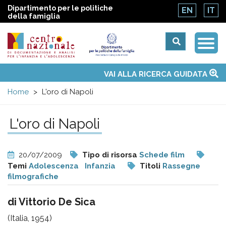
Dipartimento per le politiche
EN
IT
della famiglia
Togg
Centro
Navi
Main
VAI ALLA RICERCA GUIDATA
Chi siamo
Osservatori nazionali
Siti d'interesse
Notizie
Eventi
Contatti
Temi
Attività
Convenzione ONU
menu
nazionale
Home
L'oro di Napoli
di
L'oro di Napoli
Documentazione
20/07/2009
Tipo di risorsa
Schede film
e
Temi
Adolescenza
Infanzia
Titoli
Rassegne
filmografiche
analisi
di Vittorio De Sica
(Italia, 1954)